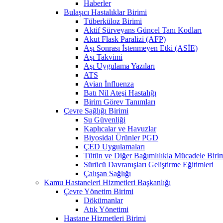
Haberler
Bulaşıcı Hastalıklar Birimi
Tüberküloz Birimi
Aktif Sürveyans Güncel Tanı Kodları
Akut Flask Paralizi (AFP)
Aşı Sonrası İstenmeyen Etki (ASİE)
Aşı Takvimi
Aşı Uygulama Yazıları
ATS
Avian İnfluenza
Batı Nil Ateşi Hastalığı
Birim Görev Tanımları
Çevre Sağlığı Birimi
Su Güvenliği
Kaplıcalar ve Havuzlar
Biyosidal Ürünler PGD
ÇED Uygulamaları
Tütün ve Diğer Bağımlılıkla Mücadele Biri
Sürücü Davranışları Geliştirme Eğitimleri
Çalışan Sağlığı
Kamu Hastaneleri Hizmetleri Başkanlığı
Çevre Yönetim Birimi
Dökümanlar
Atık Yönetimi
Hastane Hizmetleri Birimi