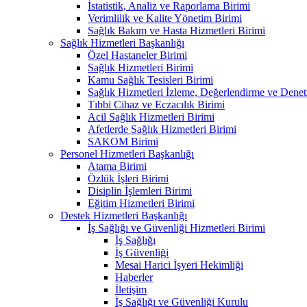
İstatistik, Analiz ve Raporlama Birimi
Verimlilik ve Kalite Yönetim Birimi
Sağlık Bakım ve Hasta Hizmetleri Birimi
Sağlık Hizmetleri Başkanlığı
Özel Hastaneler Birimi
Sağlık Hizmetleri Birimi
Kamu Sağlık Tesisleri Birimi
Sağlık Hizmetleri İzleme, Değerlendirme ve Denet
Tıbbi Cihaz ve Eczacılık Birimi
Acil Sağlık Hizmetleri Birimi
Afetlerde Sağlık Hizmetleri Birimi
SAKOM Birimi
Personel Hizmetleri Başkanlığı
Atama Birimi
Özlük İşleri Birimi
Disiplin İşlemleri Birimi
Eğitim Hizmetleri Birimi
Destek Hizmetleri Başkanlığı
İş Sağlığı ve Güvenliği Hizmetleri Birimi
İş Sağlığı
İş Güvenliği
Mesai Harici İşyeri Hekimliği
Haberler
İletişim
İş Sağlığı ve Güvenliği Kurulu