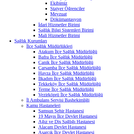
Ekibimiz
Stajyer Öğrenciler
Mevzuat
Dökümantasyon
İdari Hizmetler Birimi
Sağlık Bilgi Sistemleri Birimi
Mali Hizmetler Birimi
Sağlık Kurumları
İlçe Sağlık Müdürlükleri
Atakum İlçe Sağlık Müdürlüğü
Bafra İlçe Sağlık Müdürlüğü
Canik İlçe Sağlık Müdürlüğü
Çarşamba İlçe Sağlık Müdürlüğü
Havza İlçe Sağlık Müdürlüğü
İlkadım İlçe Sağlık Müdürlüğü
Tekkeköy İlçe Sağlık Müdürlüğü
Terme İlçe Sağlık Müdürlüğü
Vezirköprü İlçe Sağlık Müdürlüğü
İl Ambulans Servisi Başhekimliği
Kamu Hastaneleri
Samsun Şehir Hastanesi
19 Mayıs İlçe Devlet Hastanesi
Ağız ve Diş Sağlığı Hastanesi
Alaçam Devlet Hastanesi
Asarcık İlçe Devlet Hastanesi