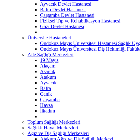
Ayvacık Devlet Hastanesi
Bafra Devlet Hastanesi
Çarşamba Devlet Hastanesi
Fiziksel Tıp ve Rehabilitasyon Hastanesi
Gazi Devlet Hastanesi
Üniversite Hastaneleri
Ondokuz Mayıs Üniversitesi Hastanesi Sağlık Uyg
Ondokuz Mayıs Üniversitesi Diş Hekimliği Fakült
Aile Sağlığı Merkezleri
19 Mayıs
Alaçam
Asarcık
Atakum
Ayvacık
Bafra
Canik
Çarşamba
Havza
İlkadım
Toplum Sağlığı Merkezleri
Sağlıklı Hayat Merkezleri
Ağız ve Diş Sağlığı Merkezleri
Atakum Ağız ve Diş Sağlığı Merkezi