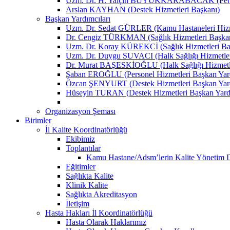
Uzm. Dr. H. Yalçın BÜYÜKKARABACAK (Person
Arslan KAYHAN (Destek Hizmetleri Başkanı)
Başkan Yardımcıları
Uzm. Dr. Sedat GÜRLER (Kamu Hastaneleri Hizme
Dr. Cengiz TÜRKMAN (Sağlık Hizmetleri Başkan
Uzm. Dr. Koray KÜREKCİ (Sağlık Hizmetleri Baş
Uzm. Dr. Duygu SUVACI (Halk Sağlığı Hizmetler
Dr. Murat BAŞESKİOĞLU (Halk Sağlığı Hizmetle
Şaban EROĞLU (Personel Hizmetleri Başkan Yard
Özcan ŞENYURT (Destek Hizmetleri Başkan Yard
Hüseyin TURAN (Destek Hizmetleri Başkan Yard
Organizasyon Şeması
Birimler
İl Kalite Koordinatörlüğü
Ekibimiz
Toplantılar
Kamu Hastane/Adsm’lerin Kalite Yönetim Dir
Eğitimler
Sağlıkta Kalite
Klinik Kalite
Sağlıkta Akreditasyon
İletişim
Hasta Hakları İl Koordinatörlüğü
Hasta Olarak Haklarımız