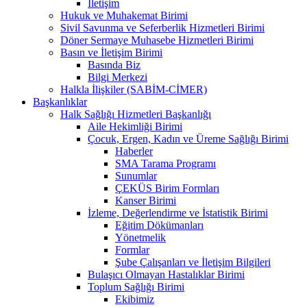
İletişim
Hukuk ve Muhakemat Birimi
Sivil Savunma ve Seferberlik Hizmetleri Birimi
Döner Sermaye Muhasebe Hizmetleri Birimi
Basın ve İletişim Birimi
Basında Biz
Bilgi Merkezi
Halkla İlişkiler (SABİM-CİMER)
Başkanlıklar
Halk Sağlığı Hizmetleri Başkanlığı
Aile Hekimliği Birimi
Çocuk, Ergen, Kadın ve Üreme Sağlığı Birimi
Haberler
SMA Tarama Programı
Sunumlar
ÇEKÜS Birim Formları
Kanser Birimi
İzleme, Değerlendirme ve İstatistik Birimi
Eğitim Dökümanları
Yönetmelik
Formlar
Şube Çalışanları ve İletişim Bilgileri
Bulaşıcı Olmayan Hastalıklar Birimi
Toplum Sağlığı Birimi
Ekibimiz