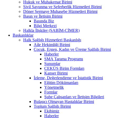
Hukuk ve Muhakemat Birimi
Sivil Savunma ve Seferberlik Hizmetleri Birimi
Döner Sermaye Muhasebe Hizmetleri Birimi
Basın ve İletişim Birimi
Basında Biz
Bilgi Merkezi
Halkla İlişkiler (SABİM-CİMER)
Başkanlıklar
Halk Sağlığı Hizmetleri Başkanlığı
Aile Hekimliği Birimi
Çocuk, Ergen, Kadın ve Üreme Sağlığı Birimi
Haberler
SMA Tarama Programı
Sunumlar
ÇEKÜS Birim Formları
Kanser Birimi
İzleme, Değerlendirme ve İstatistik Birimi
Eğitim Dökümanları
Yönetmelik
Formlar
Şube Çalışanları ve İletişim Bilgileri
Bulaşıcı Olmayan Hastalıklar Birimi
Toplum Sağlığı Birimi
Ekibimiz
Haberler