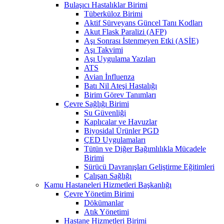
Bulaşıcı Hastalıklar Birimi
Tüberküloz Birimi
Aktif Sürveyans Güncel Tanı Kodları
Akut Flask Paralizi (AFP)
Aşı Sonrası İstenmeyen Etki (ASİE)
Aşı Takvimi
Aşı Uygulama Yazıları
ATS
Avian İnfluenza
Batı Nil Ateşi Hastalığı
Birim Görev Tanımları
Çevre Sağlığı Birimi
Su Güvenliği
Kaplıcalar ve Havuzlar
Biyosidal Ürünler PGD
ÇED Uygulamaları
Tütün ve Diğer Bağımlılıkla Mücadele
Birimi
Sürücü Davranışları Geliştirme Eğitimleri
Çalışan Sağlığı
Kamu Hastaneleri Hizmetleri Başkanlığı
Çevre Yönetim Birimi
Dökümanlar
Atık Yönetimi
Hastane Hizmetleri Birimi