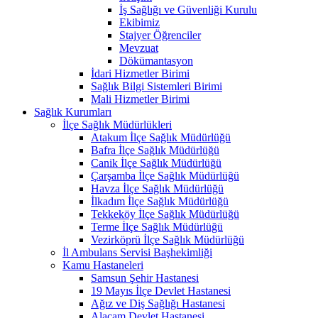
İş Sağlığı ve Güvenliği Kurulu
Ekibimiz
Stajyer Öğrenciler
Mevzuat
Dökümantasyon
İdari Hizmetler Birimi
Sağlık Bilgi Sistemleri Birimi
Mali Hizmetler Birimi
Sağlık Kurumları
İlçe Sağlık Müdürlükleri
Atakum İlçe Sağlık Müdürlüğü
Bafra İlçe Sağlık Müdürlüğü
Canik İlçe Sağlık Müdürlüğü
Çarşamba İlçe Sağlık Müdürlüğü
Havza İlçe Sağlık Müdürlüğü
İlkadım İlçe Sağlık Müdürlüğü
Tekkeköy İlçe Sağlık Müdürlüğü
Terme İlçe Sağlık Müdürlüğü
Vezirköprü İlçe Sağlık Müdürlüğü
İl Ambulans Servisi Başhekimliği
Kamu Hastaneleri
Samsun Şehir Hastanesi
19 Mayıs İlçe Devlet Hastanesi
Ağız ve Diş Sağlığı Hastanesi
Alaçam Devlet Hastanesi