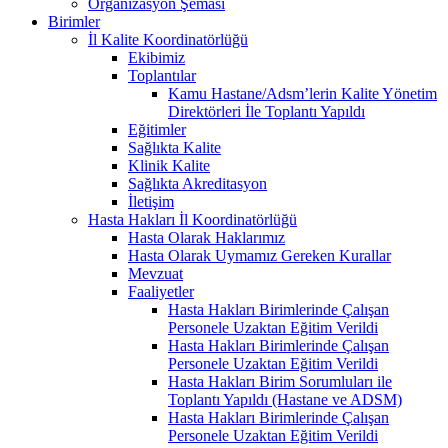
Organizasyon Şeması
Birimler
İl Kalite Koordinatörlüğü
Ekibimiz
Toplantılar
Kamu Hastane/Adsm’lerin Kalite Yönetim
Direktörleri İle Toplantı Yapıldı
Eğitimler
Sağlıkta Kalite
Klinik Kalite
Sağlıkta Akreditasyon
İletişim
Hasta Hakları İl Koordinatörlüğü
Hasta Olarak Haklarımız
Hasta Olarak Uymamız Gereken Kurallar
Mevzuat
Faaliyetler
Hasta Hakları Birimlerinde Çalışan
Personele Uzaktan Eğitim Verildi
Hasta Hakları Birimlerinde Çalışan
Personele Uzaktan Eğitim Verildi
Hasta Hakları Birim Sorumluları ile
Toplantı Yapıldı (Hastane ve ADSM)
Hasta Hakları Birimlerinde Çalışan
Personele Uzaktan Eğitim Verildi