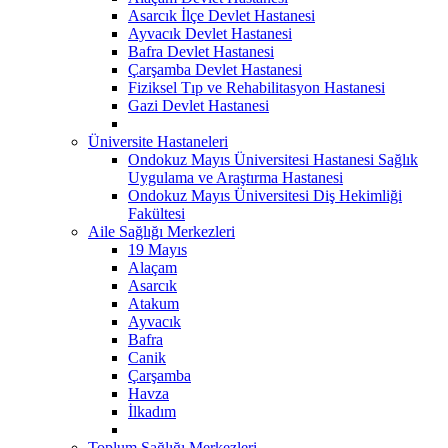
Asarcık İlçe Devlet Hastanesi
Ayvacık Devlet Hastanesi
Bafra Devlet Hastanesi
Çarşamba Devlet Hastanesi
Fiziksel Tıp ve Rehabilitasyon Hastanesi
Gazi Devlet Hastanesi
Üniversite Hastaneleri
Ondokuz Mayıs Üniversitesi Hastanesi Sağlık
Uygulama ve Araştırma Hastanesi
Ondokuz Mayıs Üniversitesi Diş Hekimliği
Fakültesi
Aile Sağlığı Merkezleri
19 Mayıs
Alaçam
Asarcık
Atakum
Ayvacık
Bafra
Canik
Çarşamba
Havza
İlkadım
Toplum Sağlığı Merkezleri