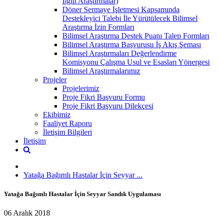
İlgili Araştırmalar)
Döner Sermaye İşletmesi Kapsamında
Destekleyici Talebi İle Yürütülecek Bilimsel
Araştırma İzin Formları
Bilimsel Araştırma Destek Puanı Talep Formları
Bilimsel Araştırma Başvurusu İş Akış Şeması
Bilimsel Araştırmaları Değerlendirme
Komisyonu Çalışma Usul ve Esasları Yönergesi
Bilimsel Araştırmalarımız
Projeler
Projelerimiz
Proje Fikri Başvuru Formu
Proje Fikri Başvuru Dilekçesi
Ekibimiz
Faaliyet Raporu
İletişim Bilgileri
İletişim
Yatağa Bağımlı Hastalar İçin Seyyar ...
Yatağa Bağımlı Hastalar İçin Seyyar Sandık Uygulaması
06 Aralık 2018