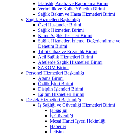
İstatistik, Analiz ve Raporlama Birimi
Verimlilik ve Kalite Yönetim Birimi
Sağlık Bakım ve Hasta Hizmetleri Birimi
Sağlık Hizmetleri Başkanlığı
Özel Hastaneler Birimi
Sağlık Hizmetleri Birimi
Kamu Sağlık Tesisleri Birimi
Sağlık Hizmetleri İzleme, Değerlendirme ve
Denetim Birimi
Tıbbi Cihaz ve Eczacılık Birimi
Acil Sağlık Hizmetleri Birimi
Afetlerde Sağlık Hizmetleri Birimi
SAKOM Birimi
Personel Hizmetleri Başkanlığı
Atama Birimi
Özlük İşleri Birimi
Disiplin İşlemleri Birimi
Eğitim Hizmetleri Birimi
Destek Hizmetleri Başkanlığı
İş Sağlığı ve Güvenliği Hizmetleri Birimi
İş Sağlığı
İş Güvenliği
Mesai Harici İşyeri Hekimliği
Haberler
İletişim