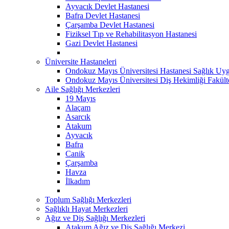
Ayvacık Devlet Hastanesi
Bafra Devlet Hastanesi
Çarşamba Devlet Hastanesi
Fiziksel Tıp ve Rehabilitasyon Hastanesi
Gazi Devlet Hastanesi
Üniversite Hastaneleri
Ondokuz Mayıs Üniversitesi Hastanesi Sağlık Uyg
Ondokuz Mayıs Üniversitesi Diş Hekimliği Fakült
Aile Sağlığı Merkezleri
19 Mayıs
Alaçam
Asarcık
Atakum
Ayvacık
Bafra
Canik
Çarşamba
Havza
İlkadım
Toplum Sağlığı Merkezleri
Sağlıklı Hayat Merkezleri
Ağız ve Diş Sağlığı Merkezleri
Atakum Ağız ve Diş Sağlığı Merkezi