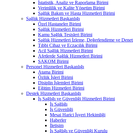
İstatistik, Analiz ve Raporlama Birimi
Verimlilik ve Kalite Yönetim Birimi
Sağlık Bakım ve Hasta Hizmetleri Birimi
Sağlık Hizmetleri Başkanlığı
Özel Hastaneler Birimi
Sağlık Hizmetleri Birimi
Kamu Sağlık Tesisleri Birimi
Sağlık Hizmetleri İzleme, Değerlendirme ve Denet
Tıbbi Cihaz ve Eczacılık Birimi
Acil Sağlık Hizmetleri Birimi
Afetlerde Sağlık Hizmetleri Birimi
SAKOM Birimi
Personel Hizmetleri Başkanlığı
Atama Birimi
Özlük İşleri Birimi
Disiplin İşlemleri Birimi
Eğitim Hizmetleri Birimi
Destek Hizmetleri Başkanlığı
İş Sağlığı ve Güvenliği Hizmetleri Birimi
İş Sağlığı
İş Güvenliği
Mesai Harici İşyeri Hekimliği
Haberler
İletişim
İş Sağlığı ve Güvenliği Kurulu