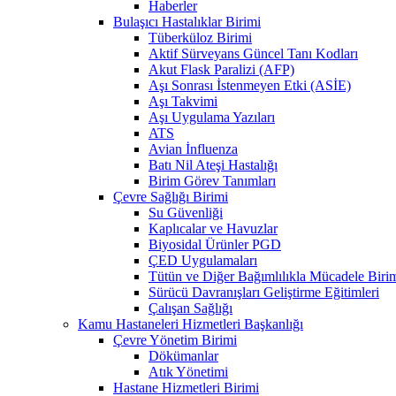
Haberler
Bulaşıcı Hastalıklar Birimi
Tüberküloz Birimi
Aktif Sürveyans Güncel Tanı Kodları
Akut Flask Paralizi (AFP)
Aşı Sonrası İstenmeyen Etki (ASİE)
Aşı Takvimi
Aşı Uygulama Yazıları
ATS
Avian İnfluenza
Batı Nil Ateşi Hastalığı
Birim Görev Tanımları
Çevre Sağlığı Birimi
Su Güvenliği
Kaplıcalar ve Havuzlar
Biyosidal Ürünler PGD
ÇED Uygulamaları
Tütün ve Diğer Bağımlılıkla Mücadele Biri
Sürücü Davranışları Geliştirme Eğitimleri
Çalışan Sağlığı
Kamu Hastaneleri Hizmetleri Başkanlığı
Çevre Yönetim Birimi
Dökümanlar
Atık Yönetimi
Hastane Hizmetleri Birimi