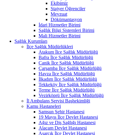
Ekibimiz
Stajyer Öğrenciler
Mevzuat
Dökümantasyon
İdari Hizmetler Birimi
Sağlık Bilgi Sistemleri Birimi
Mali Hizmetler Birimi
Sağlık Kurumları
İlçe Sağlık Müdürlükleri
Atakum İlçe Sağlık Müdürlüğü
Bafra İlçe Sağlık Müdürlüğü
Canik İlçe Sağlık Müdürlüğü
Çarşamba İlçe Sağlık Müdürlüğü
Havza İlçe Sağlık Müdürlüğü
İlkadım İlçe Sağlık Müdürlüğü
Tekkeköy İlçe Sağlık Müdürlüğü
Terme İlçe Sağlık Müdürlüğü
Vezirköprü İlçe Sağlık Müdürlüğü
İl Ambulans Servisi Başhekimliği
Kamu Hastaneleri
Samsun Şehir Hastanesi
19 Mayıs İlçe Devlet Hastanesi
Ağız ve Diş Sağlığı Hastanesi
Alaçam Devlet Hastanesi
Asarcık İlçe Devlet Hastanesi