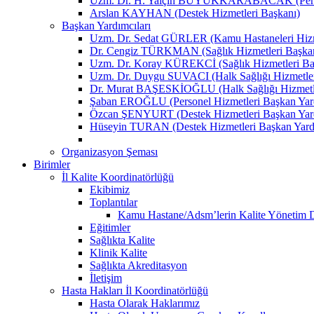
Uzm. Dr. H. Yalçın BÜYÜKKARABACAK (Person
Arslan KAYHAN (Destek Hizmetleri Başkanı)
Başkan Yardımcıları
Uzm. Dr. Sedat GÜRLER (Kamu Hastaneleri Hizme
Dr. Cengiz TÜRKMAN (Sağlık Hizmetleri Başkan
Uzm. Dr. Koray KÜREKCİ (Sağlık Hizmetleri Baş
Uzm. Dr. Duygu SUVACI (Halk Sağlığı Hizmetler
Dr. Murat BAŞESKİOĞLU (Halk Sağlığı Hizmetle
Şaban EROĞLU (Personel Hizmetleri Başkan Yard
Özcan ŞENYURT (Destek Hizmetleri Başkan Yard
Hüseyin TURAN (Destek Hizmetleri Başkan Yard
Organizasyon Şeması
Birimler
İl Kalite Koordinatörlüğü
Ekibimiz
Toplantılar
Kamu Hastane/Adsm’lerin Kalite Yönetim Dir
Eğitimler
Sağlıkta Kalite
Klinik Kalite
Sağlıkta Akreditasyon
İletişim
Hasta Hakları İl Koordinatörlüğü
Hasta Olarak Haklarımız