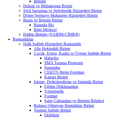
İletişim
Hukuk ve Muhakemat Birimi
Sivil Savunma ve Seferberlik Hizmetleri Birimi
Döner Sermaye Muhasebe Hizmetleri Birimi
Basın ve İletişim Birimi
Basında Biz
Bilgi Merkezi
Halkla İlişkiler (SABİM-CİMER)
Başkanlıklar
Halk Sağlığı Hizmetleri Başkanlığı
Aile Hekimliği Birimi
Çocuk, Ergen, Kadın ve Üreme Sağlığı Birimi
Haberler
SMA Tarama Programı
Sunumlar
ÇEKÜS Birim Formları
Kanser Birimi
İzleme, Değerlendirme ve İstatistik Birimi
Eğitim Dökümanları
Yönetmelik
Formlar
Şube Çalışanları ve İletişim Bilgileri
Bulaşıcı Olmayan Hastalıklar Birimi
Toplum Sağlığı Birimi
Ekibimiz