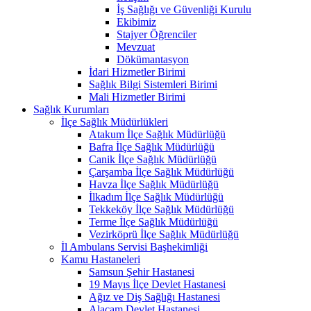
İş Sağlığı ve Güvenliği Kurulu
Ekibimiz
Stajyer Öğrenciler
Mevzuat
Dökümantasyon
İdari Hizmetler Birimi
Sağlık Bilgi Sistemleri Birimi
Mali Hizmetler Birimi
Sağlık Kurumları
İlçe Sağlık Müdürlükleri
Atakum İlçe Sağlık Müdürlüğü
Bafra İlçe Sağlık Müdürlüğü
Canik İlçe Sağlık Müdürlüğü
Çarşamba İlçe Sağlık Müdürlüğü
Havza İlçe Sağlık Müdürlüğü
İlkadım İlçe Sağlık Müdürlüğü
Tekkeköy İlçe Sağlık Müdürlüğü
Terme İlçe Sağlık Müdürlüğü
Vezirköprü İlçe Sağlık Müdürlüğü
İl Ambulans Servisi Başhekimliği
Kamu Hastaneleri
Samsun Şehir Hastanesi
19 Mayıs İlçe Devlet Hastanesi
Ağız ve Diş Sağlığı Hastanesi
Alaçam Devlet Hastanesi