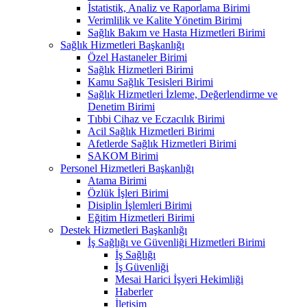
İstatistik, Analiz ve Raporlama Birimi
Verimlilik ve Kalite Yönetim Birimi
Sağlık Bakım ve Hasta Hizmetleri Birimi
Sağlık Hizmetleri Başkanlığı
Özel Hastaneler Birimi
Sağlık Hizmetleri Birimi
Kamu Sağlık Tesisleri Birimi
Sağlık Hizmetleri İzleme, Değerlendirme ve
Denetim Birimi
Tıbbi Cihaz ve Eczacılık Birimi
Acil Sağlık Hizmetleri Birimi
Afetlerde Sağlık Hizmetleri Birimi
SAKOM Birimi
Personel Hizmetleri Başkanlığı
Atama Birimi
Özlük İşleri Birimi
Disiplin İşlemleri Birimi
Eğitim Hizmetleri Birimi
Destek Hizmetleri Başkanlığı
İş Sağlığı ve Güvenliği Hizmetleri Birimi
İş Sağlığı
İş Güvenliği
Mesai Harici İşyeri Hekimliği
Haberler
İletişim