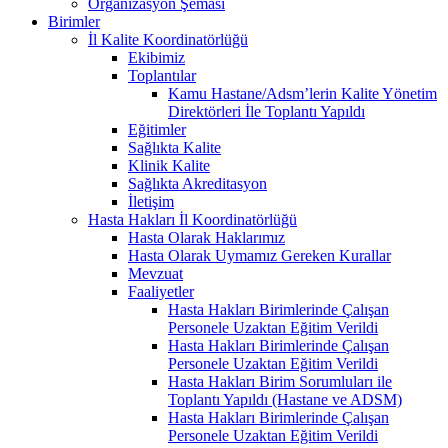
Organizasyon Şeması
Birimler
İl Kalite Koordinatörlüğü
Ekibimiz
Toplantılar
Kamu Hastane/Adsm’lerin Kalite Yönetim
Direktörleri İle Toplantı Yapıldı
Eğitimler
Sağlıkta Kalite
Klinik Kalite
Sağlıkta Akreditasyon
İletişim
Hasta Hakları İl Koordinatörlüğü
Hasta Olarak Haklarımız
Hasta Olarak Uymamız Gereken Kurallar
Mevzuat
Faaliyetler
Hasta Hakları Birimlerinde Çalışan
Personele Uzaktan Eğitim Verildi
Hasta Hakları Birimlerinde Çalışan
Personele Uzaktan Eğitim Verildi
Hasta Hakları Birim Sorumluları ile
Toplantı Yapıldı (Hastane ve ADSM)
Hasta Hakları Birimlerinde Çalışan
Personele Uzaktan Eğitim Verildi