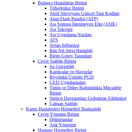
Bulaşıcı Hastalıklar Birimi
Tüberküloz Birimi
Aktif Sürveyans Güncel Tanı Kodları
Akut Flask Paralizi (AFP)
Aşı Sonrası İstenmeyen Etki (ASİE)
Aşı Takvimi
Aşı Uygulama Yazıları
ATS
Avian İnfluenza
Batı Nil Ateşi Hastalığı
Birim Görev Tanımları
Çevre Sağlığı Birimi
Su Güvenliği
Kaplıcalar ve Havuzlar
Biyosidal Ürünler PGD
ÇED Uygulamaları
Tütün ve Diğer Bağımlılıkla Mücadele
Birimi
Sürücü Davranışları Geliştirme Eğitimleri
Çalışan Sağlığı
Kamu Hastaneleri Hizmetleri Başkanlığı
Çevre Yönetim Birimi
Dökümanlar
Atık Yönetimi
Hastane Hizmetleri Birimi