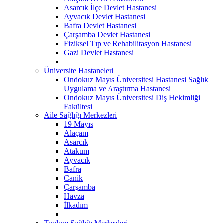
Asarcık İlçe Devlet Hastanesi
Ayvacık Devlet Hastanesi
Bafra Devlet Hastanesi
Çarşamba Devlet Hastanesi
Fiziksel Tıp ve Rehabilitasyon Hastanesi
Gazi Devlet Hastanesi
Üniversite Hastaneleri
Ondokuz Mayıs Üniversitesi Hastanesi Sağlık
Uygulama ve Araştırma Hastanesi
Ondokuz Mayıs Üniversitesi Diş Hekimliği
Fakültesi
Aile Sağlığı Merkezleri
19 Mayıs
Alaçam
Asarcık
Atakum
Ayvacık
Bafra
Canik
Çarşamba
Havza
İlkadım
Toplum Sağlığı Merkezleri