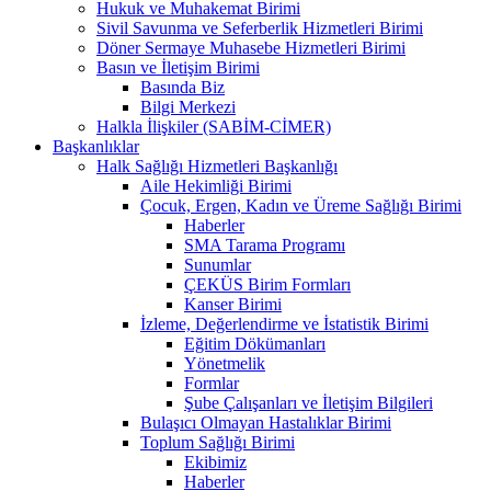
Hukuk ve Muhakemat Birimi
Sivil Savunma ve Seferberlik Hizmetleri Birimi
Döner Sermaye Muhasebe Hizmetleri Birimi
Basın ve İletişim Birimi
Basında Biz
Bilgi Merkezi
Halkla İlişkiler (SABİM-CİMER)
Başkanlıklar
Halk Sağlığı Hizmetleri Başkanlığı
Aile Hekimliği Birimi
Çocuk, Ergen, Kadın ve Üreme Sağlığı Birimi
Haberler
SMA Tarama Programı
Sunumlar
ÇEKÜS Birim Formları
Kanser Birimi
İzleme, Değerlendirme ve İstatistik Birimi
Eğitim Dökümanları
Yönetmelik
Formlar
Şube Çalışanları ve İletişim Bilgileri
Bulaşıcı Olmayan Hastalıklar Birimi
Toplum Sağlığı Birimi
Ekibimiz
Haberler