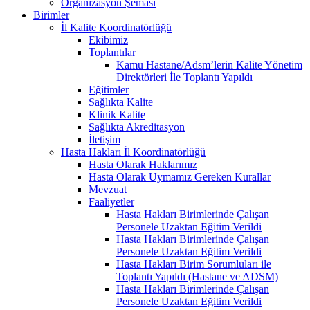
Organizasyon Şeması
Birimler
İl Kalite Koordinatörlüğü
Ekibimiz
Toplantılar
Kamu Hastane/Adsm’lerin Kalite Yönetim
Direktörleri İle Toplantı Yapıldı
Eğitimler
Sağlıkta Kalite
Klinik Kalite
Sağlıkta Akreditasyon
İletişim
Hasta Hakları İl Koordinatörlüğü
Hasta Olarak Haklarımız
Hasta Olarak Uymamız Gereken Kurallar
Mevzuat
Faaliyetler
Hasta Hakları Birimlerinde Çalışan
Personele Uzaktan Eğitim Verildi
Hasta Hakları Birimlerinde Çalışan
Personele Uzaktan Eğitim Verildi
Hasta Hakları Birim Sorumluları ile
Toplantı Yapıldı (Hastane ve ADSM)
Hasta Hakları Birimlerinde Çalışan
Personele Uzaktan Eğitim Verildi