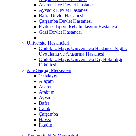
Asarcık İlçe Devlet Hastanesi
Ayvacık Devlet Hastanesi
Bafra Devlet Hastanesi
Çarşamba Devlet Hastanesi
Fiziksel Tıp ve Rehabilitasyon Hastanesi
Gazi Devlet Hastanesi
Üniversite Hastaneleri
Ondokuz Mayıs Üniversitesi Hastanesi Sağlık
Uygulama ve Araştırma Hastanesi
Ondokuz Mayıs Üniversitesi Diş Hekimliği
Fakültesi
Aile Sağlığı Merkezleri
19 Mayıs
Alaçam
Asarcık
Atakum
Ayvacık
Bafra
Canik
Çarşamba
Havza
İlkadım
Toplum Sağlığı Merkezleri