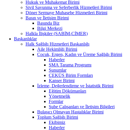
Hukuk ve Muhakemat Birimi
Sivil Savunma ve Seferberlik Hizmetleri Birimi
Döner Sermaye Muhasebe Hizmetleri Birimi
Basın ve İletişim Birimi
Basında Biz
Bilgi Merkezi
Halkla İlişkiler (SABİM-CİMER)
Başkanlıklar
Halk Sağlığı Hizmetleri Başkanlığı
Aile Hekimliği Birimi
Çocuk, Ergen, Kadın ve Üreme Sağlığı Birimi
Haberler
SMA Tarama Programı
Sunumlar
ÇEKÜS Birim Formları
Kanser Birimi
İzleme, Değerlendirme ve İstatistik Birimi
Eğitim Dökümanları
Yönetmelik
Formlar
Şube Çalışanları ve İletişim Bilgileri
Bulaşıcı Olmayan Hastalıklar Birimi
Toplum Sağlığı Birimi
Ekibimiz
Haberler