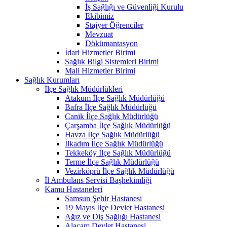
İş Sağlığı ve Güvenliği Kurulu
Ekibimiz
Stajyer Öğrenciler
Mevzuat
Dökümantasyon
İdari Hizmetler Birimi
Sağlık Bilgi Sistemleri Birimi
Mali Hizmetler Birimi
Sağlık Kurumları
İlçe Sağlık Müdürlükleri
Atakum İlçe Sağlık Müdürlüğü
Bafra İlçe Sağlık Müdürlüğü
Canik İlçe Sağlık Müdürlüğü
Çarşamba İlçe Sağlık Müdürlüğü
Havza İlçe Sağlık Müdürlüğü
İlkadım İlçe Sağlık Müdürlüğü
Tekkeköy İlçe Sağlık Müdürlüğü
Terme İlçe Sağlık Müdürlüğü
Vezirköprü İlçe Sağlık Müdürlüğü
İl Ambulans Servisi Başhekimliği
Kamu Hastaneleri
Samsun Şehir Hastanesi
19 Mayıs İlçe Devlet Hastanesi
Ağız ve Diş Sağlığı Hastanesi
Alaçam Devlet Hastanesi