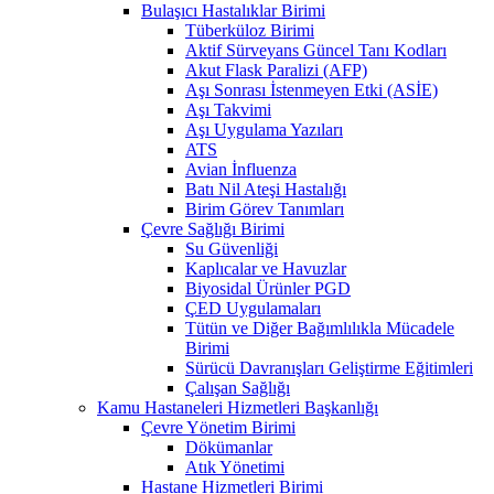
Bulaşıcı Hastalıklar Birimi
Tüberküloz Birimi
Aktif Sürveyans Güncel Tanı Kodları
Akut Flask Paralizi (AFP)
Aşı Sonrası İstenmeyen Etki (ASİE)
Aşı Takvimi
Aşı Uygulama Yazıları
ATS
Avian İnfluenza
Batı Nil Ateşi Hastalığı
Birim Görev Tanımları
Çevre Sağlığı Birimi
Su Güvenliği
Kaplıcalar ve Havuzlar
Biyosidal Ürünler PGD
ÇED Uygulamaları
Tütün ve Diğer Bağımlılıkla Mücadele
Birimi
Sürücü Davranışları Geliştirme Eğitimleri
Çalışan Sağlığı
Kamu Hastaneleri Hizmetleri Başkanlığı
Çevre Yönetim Birimi
Dökümanlar
Atık Yönetimi
Hastane Hizmetleri Birimi