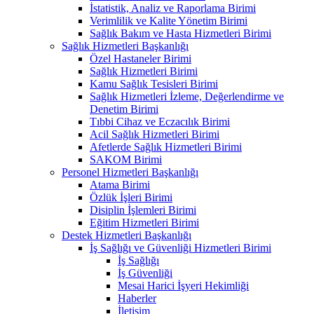
İstatistik, Analiz ve Raporlama Birimi
Verimlilik ve Kalite Yönetim Birimi
Sağlık Bakım ve Hasta Hizmetleri Birimi
Sağlık Hizmetleri Başkanlığı
Özel Hastaneler Birimi
Sağlık Hizmetleri Birimi
Kamu Sağlık Tesisleri Birimi
Sağlık Hizmetleri İzleme, Değerlendirme ve
Denetim Birimi
Tıbbi Cihaz ve Eczacılık Birimi
Acil Sağlık Hizmetleri Birimi
Afetlerde Sağlık Hizmetleri Birimi
SAKOM Birimi
Personel Hizmetleri Başkanlığı
Atama Birimi
Özlük İşleri Birimi
Disiplin İşlemleri Birimi
Eğitim Hizmetleri Birimi
Destek Hizmetleri Başkanlığı
İş Sağlığı ve Güvenliği Hizmetleri Birimi
İş Sağlığı
İş Güvenliği
Mesai Harici İşyeri Hekimliği
Haberler
İletişim