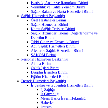
İstatistik, Analiz ve Raporlama Birimi
Verimlilik ve Kalite Yönetim Birimi
Sağlık Bakım ve Hasta Hizmetleri Birimi
Sağlık Hizmetleri Başkanlığı
Özel Hastaneler Birimi
Sağlık Hizmetleri Birimi
Kamu Sağlık Tesisleri Birimi
Sağlık Hizmetleri İzleme, Değerlendirme ve
Denetim Birimi
Tıbbi Cihaz ve Eczacılık Birimi
Acil Sağlık Hizmetleri Birimi
Afetlerde Sağlık Hizmetleri Birimi
SAKOM Birimi
Personel Hizmetleri Başkanlığı
Atama Birimi
Özlük İşleri Birimi
Disiplin İşlemleri Birimi
Eğitim Hizmetleri Birimi
Destek Hizmetleri Başkanlığı
İş Sağlığı ve Güvenliği Hizmetleri Birimi
İş Sağlığı
İş Güvenliği
Mesai Harici İşyeri Hekimliği
Haberler
İletişim