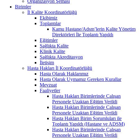
Organizasyon Şeması
Birimler
İl Kalite Koordinatörlüğü
Ekibimiz
Toplantılar
Kamu Hastane/Adsm’lerin Kalite Yönetim
Direktörleri İle Toplantı Yapıldı
Eğitimler
Sağlıkta Kalite
Klinik Kalite
Sağlıkta Akreditasyon
İletişim
Hasta Hakları İl Koordinatörlüğü
Hasta Olarak Haklarımız
Hasta Olarak Uymamız Gereken Kurallar
Mevzuat
Faaliyetler
Hasta Hakları Birimlerinde Çalışan
Personele Uzaktan Eğitim Verildi
Hasta Hakları Birimlerinde Çalışan
Personele Uzaktan Eğitim Verildi
Hasta Hakları Birim Sorumluları ile
Toplantı Yapıldı (Hastane ve ADSM)
Hasta Hakları Birimlerinde Çalışan
Personele Uzaktan Eğitim Verildi