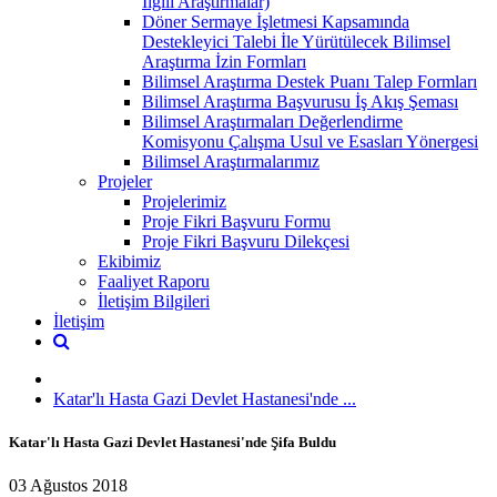
İlgili Araştırmalar)
Döner Sermaye İşletmesi Kapsamında
Destekleyici Talebi İle Yürütülecek Bilimsel
Araştırma İzin Formları
Bilimsel Araştırma Destek Puanı Talep Formları
Bilimsel Araştırma Başvurusu İş Akış Şeması
Bilimsel Araştırmaları Değerlendirme
Komisyonu Çalışma Usul ve Esasları Yönergesi
Bilimsel Araştırmalarımız
Projeler
Projelerimiz
Proje Fikri Başvuru Formu
Proje Fikri Başvuru Dilekçesi
Ekibimiz
Faaliyet Raporu
İletişim Bilgileri
İletişim
Katar'lı Hasta Gazi Devlet Hastanesi'nde ...
Katar'lı Hasta Gazi Devlet Hastanesi'nde Şifa Buldu
03 Ağustos 2018