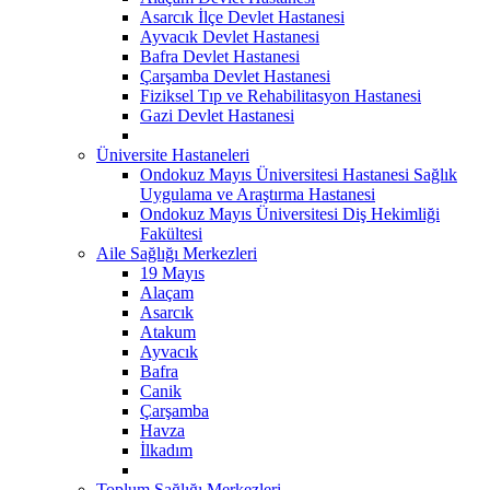
Asarcık İlçe Devlet Hastanesi
Ayvacık Devlet Hastanesi
Bafra Devlet Hastanesi
Çarşamba Devlet Hastanesi
Fiziksel Tıp ve Rehabilitasyon Hastanesi
Gazi Devlet Hastanesi
Üniversite Hastaneleri
Ondokuz Mayıs Üniversitesi Hastanesi Sağlık
Uygulama ve Araştırma Hastanesi
Ondokuz Mayıs Üniversitesi Diş Hekimliği
Fakültesi
Aile Sağlığı Merkezleri
19 Mayıs
Alaçam
Asarcık
Atakum
Ayvacık
Bafra
Canik
Çarşamba
Havza
İlkadım
Toplum Sağlığı Merkezleri