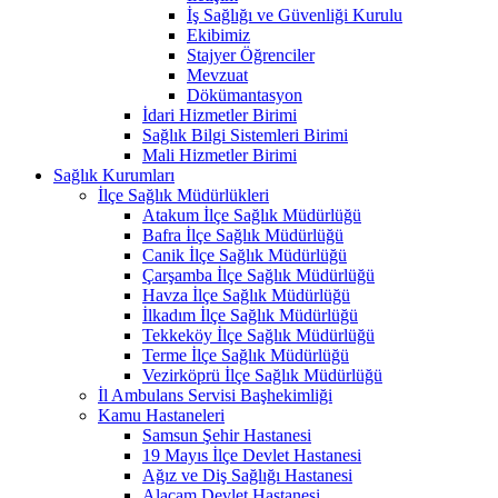
İş Sağlığı ve Güvenliği Kurulu
Ekibimiz
Stajyer Öğrenciler
Mevzuat
Dökümantasyon
İdari Hizmetler Birimi
Sağlık Bilgi Sistemleri Birimi
Mali Hizmetler Birimi
Sağlık Kurumları
İlçe Sağlık Müdürlükleri
Atakum İlçe Sağlık Müdürlüğü
Bafra İlçe Sağlık Müdürlüğü
Canik İlçe Sağlık Müdürlüğü
Çarşamba İlçe Sağlık Müdürlüğü
Havza İlçe Sağlık Müdürlüğü
İlkadım İlçe Sağlık Müdürlüğü
Tekkeköy İlçe Sağlık Müdürlüğü
Terme İlçe Sağlık Müdürlüğü
Vezirköprü İlçe Sağlık Müdürlüğü
İl Ambulans Servisi Başhekimliği
Kamu Hastaneleri
Samsun Şehir Hastanesi
19 Mayıs İlçe Devlet Hastanesi
Ağız ve Diş Sağlığı Hastanesi
Alaçam Devlet Hastanesi