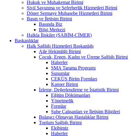
Hukuk ve Muhakemat Birimi
Sivil Savunma ve Seferberlik Hizmetleri Birimi
Döner Sermaye Muhasebe Hizmetleri Birimi
Basın ve İletişim Birimi
Basında Biz
Bilgi Merkezi
Halkla İlişkiler (SABİM-CİMER)
Başkanlıklar
Halk Sağlığı Hizmetleri Başkanlığı
Aile Hekimliği Birimi
Çocuk, Ergen, Kadın ve Üreme Sağlığı Birimi
Haberler
SMA Tarama Programı
Sunumlar
ÇEKÜS Birim Formları
Kanser Birimi
İzleme, Değerlendirme ve İstatistik Birimi
Eğitim Dökümanları
Yönetmelik
Formlar
Şube Çalışanları ve İletişim Bilgileri
Bulaşıcı Olmayan Hastalıklar Birimi
Toplum Sağlığı Birimi
Ekibimiz
Haberler