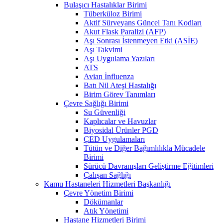
Bulaşıcı Hastalıklar Birimi
Tüberküloz Birimi
Aktif Sürveyans Güncel Tanı Kodları
Akut Flask Paralizi (AFP)
Aşı Sonrası İstenmeyen Etki (ASİE)
Aşı Takvimi
Aşı Uygulama Yazıları
ATS
Avian İnfluenza
Batı Nil Ateşi Hastalığı
Birim Görev Tanımları
Çevre Sağlığı Birimi
Su Güvenliği
Kaplıcalar ve Havuzlar
Biyosidal Ürünler PGD
ÇED Uygulamaları
Tütün ve Diğer Bağımlılıkla Mücadele
Birimi
Sürücü Davranışları Geliştirme Eğitimleri
Çalışan Sağlığı
Kamu Hastaneleri Hizmetleri Başkanlığı
Çevre Yönetim Birimi
Dökümanlar
Atık Yönetimi
Hastane Hizmetleri Birimi