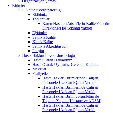
Organizasyon Şeması
Birimler
İl Kalite Koordinatörlüğü
Ekibimiz
Toplantılar
Kamu Hastane/Adsm’lerin Kalite Yönetim
Direktörleri İle Toplantı Yapıldı
Eğitimler
Sağlıkta Kalite
Klinik Kalite
Sağlıkta Akreditasyon
İletişim
Hasta Hakları İl Koordinatörlüğü
Hasta Olarak Haklarımız
Hasta Olarak Uymamız Gereken Kurallar
Mevzuat
Faaliyetler
Hasta Hakları Birimlerinde Çalışan
Personele Uzaktan Eğitim Verildi
Hasta Hakları Birimlerinde Çalışan
Personele Uzaktan Eğitim Verildi
Hasta Hakları Birim Sorumluları ile
Toplantı Yapıldı (Hastane ve ADSM)
Hasta Hakları Birimlerinde Çalışan
Personele Uzaktan Eğitim Verildi