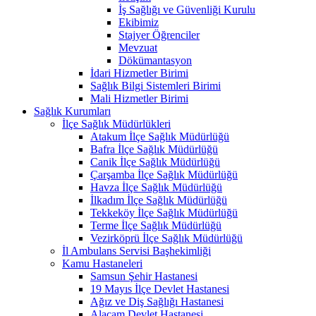
İş Sağlığı ve Güvenliği Kurulu
Ekibimiz
Stajyer Öğrenciler
Mevzuat
Dökümantasyon
İdari Hizmetler Birimi
Sağlık Bilgi Sistemleri Birimi
Mali Hizmetler Birimi
Sağlık Kurumları
İlçe Sağlık Müdürlükleri
Atakum İlçe Sağlık Müdürlüğü
Bafra İlçe Sağlık Müdürlüğü
Canik İlçe Sağlık Müdürlüğü
Çarşamba İlçe Sağlık Müdürlüğü
Havza İlçe Sağlık Müdürlüğü
İlkadım İlçe Sağlık Müdürlüğü
Tekkeköy İlçe Sağlık Müdürlüğü
Terme İlçe Sağlık Müdürlüğü
Vezirköprü İlçe Sağlık Müdürlüğü
İl Ambulans Servisi Başhekimliği
Kamu Hastaneleri
Samsun Şehir Hastanesi
19 Mayıs İlçe Devlet Hastanesi
Ağız ve Diş Sağlığı Hastanesi
Alaçam Devlet Hastanesi