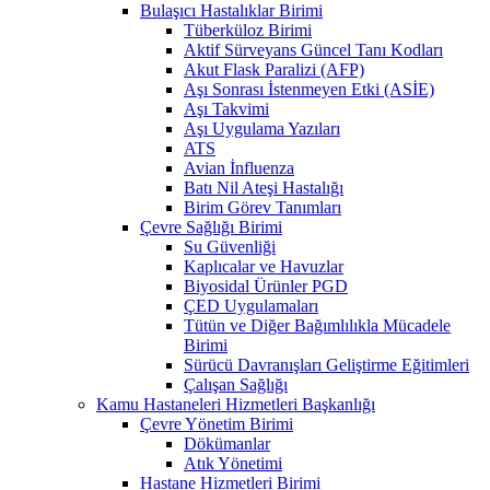
Bulaşıcı Hastalıklar Birimi
Tüberküloz Birimi
Aktif Sürveyans Güncel Tanı Kodları
Akut Flask Paralizi (AFP)
Aşı Sonrası İstenmeyen Etki (ASİE)
Aşı Takvimi
Aşı Uygulama Yazıları
ATS
Avian İnfluenza
Batı Nil Ateşi Hastalığı
Birim Görev Tanımları
Çevre Sağlığı Birimi
Su Güvenliği
Kaplıcalar ve Havuzlar
Biyosidal Ürünler PGD
ÇED Uygulamaları
Tütün ve Diğer Bağımlılıkla Mücadele
Birimi
Sürücü Davranışları Geliştirme Eğitimleri
Çalışan Sağlığı
Kamu Hastaneleri Hizmetleri Başkanlığı
Çevre Yönetim Birimi
Dökümanlar
Atık Yönetimi
Hastane Hizmetleri Birimi