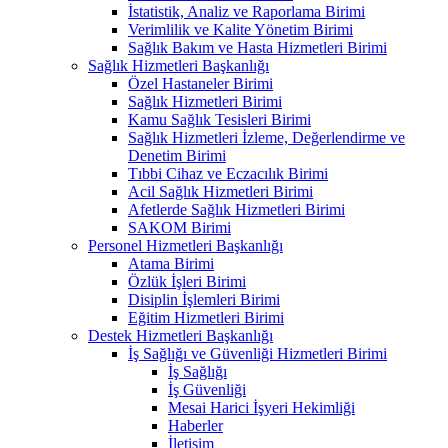
İstatistik, Analiz ve Raporlama Birimi
Verimlilik ve Kalite Yönetim Birimi
Sağlık Bakım ve Hasta Hizmetleri Birimi
Sağlık Hizmetleri Başkanlığı
Özel Hastaneler Birimi
Sağlık Hizmetleri Birimi
Kamu Sağlık Tesisleri Birimi
Sağlık Hizmetleri İzleme, Değerlendirme ve
Denetim Birimi
Tıbbi Cihaz ve Eczacılık Birimi
Acil Sağlık Hizmetleri Birimi
Afetlerde Sağlık Hizmetleri Birimi
SAKOM Birimi
Personel Hizmetleri Başkanlığı
Atama Birimi
Özlük İşleri Birimi
Disiplin İşlemleri Birimi
Eğitim Hizmetleri Birimi
Destek Hizmetleri Başkanlığı
İş Sağlığı ve Güvenliği Hizmetleri Birimi
İş Sağlığı
İş Güvenliği
Mesai Harici İşyeri Hekimliği
Haberler
İletişim