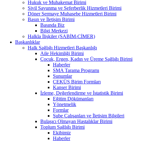
Hukuk ve Muhakemat Birimi
Sivil Savunma ve Seferberlik Hizmetleri Birimi
Döner Sermaye Muhasebe Hizmetleri Birimi
Basın ve İletişim Birimi
Basında Biz
Bilgi Merkezi
Halkla İlişkiler (SABİM-CİMER)
Başkanlıklar
Halk Sağlığı Hizmetleri Başkanlığı
Aile Hekimliği Birimi
Çocuk, Ergen, Kadın ve Üreme Sağlığı Birimi
Haberler
SMA Tarama Programı
Sunumlar
ÇEKÜS Birim Formları
Kanser Birimi
İzleme, Değerlendirme ve İstatistik Birimi
Eğitim Dökümanları
Yönetmelik
Formlar
Şube Çalışanları ve İletişim Bilgileri
Bulaşıcı Olmayan Hastalıklar Birimi
Toplum Sağlığı Birimi
Ekibimiz
Haberler