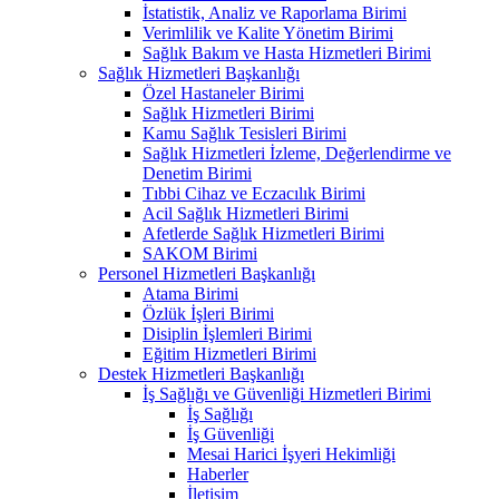
İstatistik, Analiz ve Raporlama Birimi
Verimlilik ve Kalite Yönetim Birimi
Sağlık Bakım ve Hasta Hizmetleri Birimi
Sağlık Hizmetleri Başkanlığı
Özel Hastaneler Birimi
Sağlık Hizmetleri Birimi
Kamu Sağlık Tesisleri Birimi
Sağlık Hizmetleri İzleme, Değerlendirme ve
Denetim Birimi
Tıbbi Cihaz ve Eczacılık Birimi
Acil Sağlık Hizmetleri Birimi
Afetlerde Sağlık Hizmetleri Birimi
SAKOM Birimi
Personel Hizmetleri Başkanlığı
Atama Birimi
Özlük İşleri Birimi
Disiplin İşlemleri Birimi
Eğitim Hizmetleri Birimi
Destek Hizmetleri Başkanlığı
İş Sağlığı ve Güvenliği Hizmetleri Birimi
İş Sağlığı
İş Güvenliği
Mesai Harici İşyeri Hekimliği
Haberler
İletişim