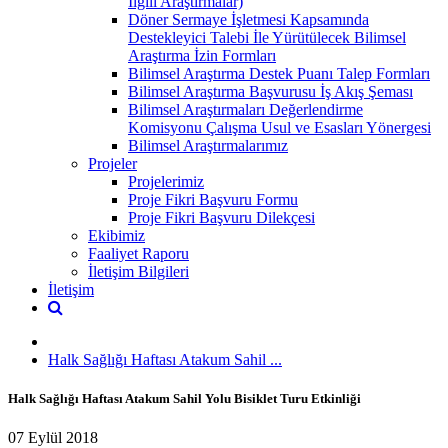
İlgili Araştırmalar)
Döner Sermaye İşletmesi Kapsamında
Destekleyici Talebi İle Yürütülecek Bilimsel
Araştırma İzin Formları
Bilimsel Araştırma Destek Puanı Talep Formları
Bilimsel Araştırma Başvurusu İş Akış Şeması
Bilimsel Araştırmaları Değerlendirme
Komisyonu Çalışma Usul ve Esasları Yönergesi
Bilimsel Araştırmalarımız
Projeler
Projelerimiz
Proje Fikri Başvuru Formu
Proje Fikri Başvuru Dilekçesi
Ekibimiz
Faaliyet Raporu
İletişim Bilgileri
İletişim
Halk Sağlığı Haftası Atakum Sahil ...
Halk Sağlığı Haftası Atakum Sahil Yolu Bisiklet Turu Etkinliği
07 Eylül 2018