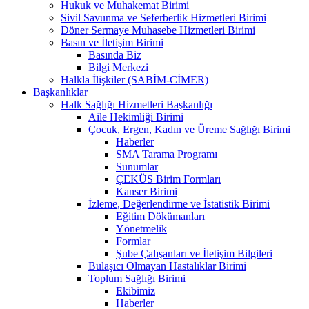
Hukuk ve Muhakemat Birimi
Sivil Savunma ve Seferberlik Hizmetleri Birimi
Döner Sermaye Muhasebe Hizmetleri Birimi
Basın ve İletişim Birimi
Basında Biz
Bilgi Merkezi
Halkla İlişkiler (SABİM-CİMER)
Başkanlıklar
Halk Sağlığı Hizmetleri Başkanlığı
Aile Hekimliği Birimi
Çocuk, Ergen, Kadın ve Üreme Sağlığı Birimi
Haberler
SMA Tarama Programı
Sunumlar
ÇEKÜS Birim Formları
Kanser Birimi
İzleme, Değerlendirme ve İstatistik Birimi
Eğitim Dökümanları
Yönetmelik
Formlar
Şube Çalışanları ve İletişim Bilgileri
Bulaşıcı Olmayan Hastalıklar Birimi
Toplum Sağlığı Birimi
Ekibimiz
Haberler