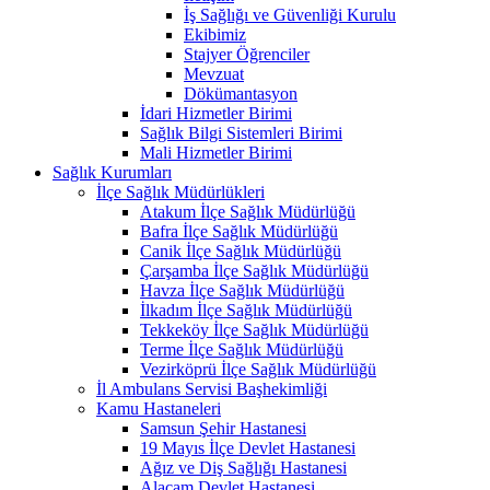
İş Sağlığı ve Güvenliği Kurulu
Ekibimiz
Stajyer Öğrenciler
Mevzuat
Dökümantasyon
İdari Hizmetler Birimi
Sağlık Bilgi Sistemleri Birimi
Mali Hizmetler Birimi
Sağlık Kurumları
İlçe Sağlık Müdürlükleri
Atakum İlçe Sağlık Müdürlüğü
Bafra İlçe Sağlık Müdürlüğü
Canik İlçe Sağlık Müdürlüğü
Çarşamba İlçe Sağlık Müdürlüğü
Havza İlçe Sağlık Müdürlüğü
İlkadım İlçe Sağlık Müdürlüğü
Tekkeköy İlçe Sağlık Müdürlüğü
Terme İlçe Sağlık Müdürlüğü
Vezirköprü İlçe Sağlık Müdürlüğü
İl Ambulans Servisi Başhekimliği
Kamu Hastaneleri
Samsun Şehir Hastanesi
19 Mayıs İlçe Devlet Hastanesi
Ağız ve Diş Sağlığı Hastanesi
Alaçam Devlet Hastanesi