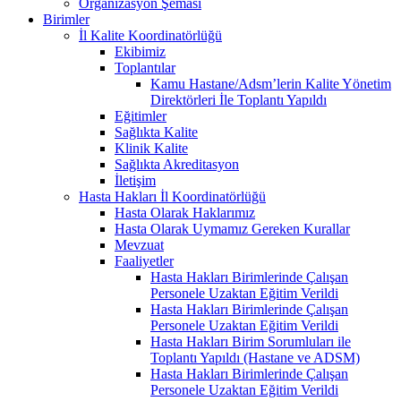
Organizasyon Şeması
Birimler
İl Kalite Koordinatörlüğü
Ekibimiz
Toplantılar
Kamu Hastane/Adsm’lerin Kalite Yönetim
Direktörleri İle Toplantı Yapıldı
Eğitimler
Sağlıkta Kalite
Klinik Kalite
Sağlıkta Akreditasyon
İletişim
Hasta Hakları İl Koordinatörlüğü
Hasta Olarak Haklarımız
Hasta Olarak Uymamız Gereken Kurallar
Mevzuat
Faaliyetler
Hasta Hakları Birimlerinde Çalışan
Personele Uzaktan Eğitim Verildi
Hasta Hakları Birimlerinde Çalışan
Personele Uzaktan Eğitim Verildi
Hasta Hakları Birim Sorumluları ile
Toplantı Yapıldı (Hastane ve ADSM)
Hasta Hakları Birimlerinde Çalışan
Personele Uzaktan Eğitim Verildi