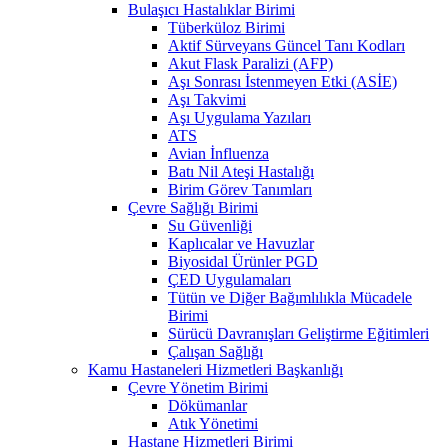
Bulaşıcı Hastalıklar Birimi
Tüberküloz Birimi
Aktif Sürveyans Güncel Tanı Kodları
Akut Flask Paralizi (AFP)
Aşı Sonrası İstenmeyen Etki (ASİE)
Aşı Takvimi
Aşı Uygulama Yazıları
ATS
Avian İnfluenza
Batı Nil Ateşi Hastalığı
Birim Görev Tanımları
Çevre Sağlığı Birimi
Su Güvenliği
Kaplıcalar ve Havuzlar
Biyosidal Ürünler PGD
ÇED Uygulamaları
Tütün ve Diğer Bağımlılıkla Mücadele
Birimi
Sürücü Davranışları Geliştirme Eğitimleri
Çalışan Sağlığı
Kamu Hastaneleri Hizmetleri Başkanlığı
Çevre Yönetim Birimi
Dökümanlar
Atık Yönetimi
Hastane Hizmetleri Birimi