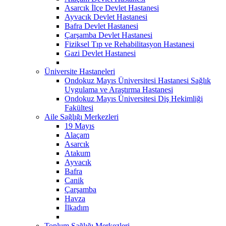
Asarcık İlçe Devlet Hastanesi
Ayvacık Devlet Hastanesi
Bafra Devlet Hastanesi
Çarşamba Devlet Hastanesi
Fiziksel Tıp ve Rehabilitasyon Hastanesi
Gazi Devlet Hastanesi
Üniversite Hastaneleri
Ondokuz Mayıs Üniversitesi Hastanesi Sağlık
Uygulama ve Araştırma Hastanesi
Ondokuz Mayıs Üniversitesi Diş Hekimliği
Fakültesi
Aile Sağlığı Merkezleri
19 Mayıs
Alaçam
Asarcık
Atakum
Ayvacık
Bafra
Canik
Çarşamba
Havza
İlkadım
Toplum Sağlığı Merkezleri