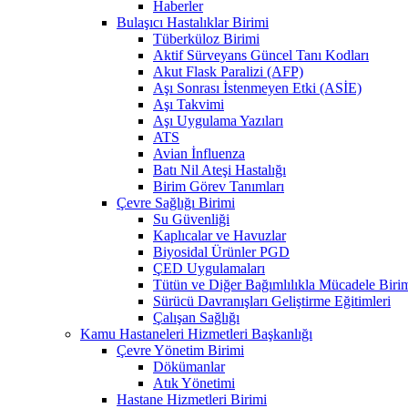
Haberler
Bulaşıcı Hastalıklar Birimi
Tüberküloz Birimi
Aktif Sürveyans Güncel Tanı Kodları
Akut Flask Paralizi (AFP)
Aşı Sonrası İstenmeyen Etki (ASİE)
Aşı Takvimi
Aşı Uygulama Yazıları
ATS
Avian İnfluenza
Batı Nil Ateşi Hastalığı
Birim Görev Tanımları
Çevre Sağlığı Birimi
Su Güvenliği
Kaplıcalar ve Havuzlar
Biyosidal Ürünler PGD
ÇED Uygulamaları
Tütün ve Diğer Bağımlılıkla Mücadele Biri
Sürücü Davranışları Geliştirme Eğitimleri
Çalışan Sağlığı
Kamu Hastaneleri Hizmetleri Başkanlığı
Çevre Yönetim Birimi
Dökümanlar
Atık Yönetimi
Hastane Hizmetleri Birimi