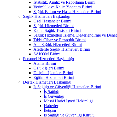
İstatistik, Analiz ve Raporlama Birimi
Verimlilik ve Kalite Yönetim Birimi
Sağlık Bakım ve Hasta Hizmetleri Birimi
Sağlık Hizmetleri Başkanlığı
Özel Hastaneler Birimi
Sağlık Hizmetleri Birimi
Kamu Sağlık Tesisleri Birimi
Sağlık Hizmetleri İzleme, Değerlendirme ve Denet
Tıbbi Cihaz ve Eczacılık Birimi
Acil Sağlık Hizmetleri Birimi
Afetlerde Sağlık Hizmetleri Birimi
SAKOM Birimi
Personel Hizmetleri Başkanlığı
Atama Birimi
Özlük İşleri Birimi
Disiplin İşlemleri Birimi
Eğitim Hizmetleri Birimi
Destek Hizmetleri Başkanlığı
İş Sağlığı ve Güvenliği Hizmetleri Birimi
İş Sağlığı
İş Güvenliği
Mesai Harici İşyeri Hekimliği
Haberler
İletişim
İş Sağlığı ve Güvenliği Kurulu