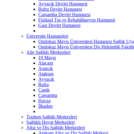
Ayvacık Devlet Hastanesi
Bafra Devlet Hastanesi
Çarşamba Devlet Hastanesi
Fiziksel Tıp ve Rehabilitasyon Hastanesi
Gazi Devlet Hastanesi
Üniversite Hastaneleri
Ondokuz Mayıs Üniversitesi Hastanesi Sağlık Uyg
Ondokuz Mayıs Üniversitesi Diş Hekimliği Fakült
Aile Sağlığı Merkezleri
19 Mayıs
Alaçam
Asarcık
Atakum
Ayvacık
Bafra
Canik
Çarşamba
Havza
İlkadım
Toplum Sağlığı Merkezleri
Sağlıklı Hayat Merkezleri
Ağız ve Diş Sağlığı Merkezleri
Atakum Ağız ve Diş Sağlığı Merkezi