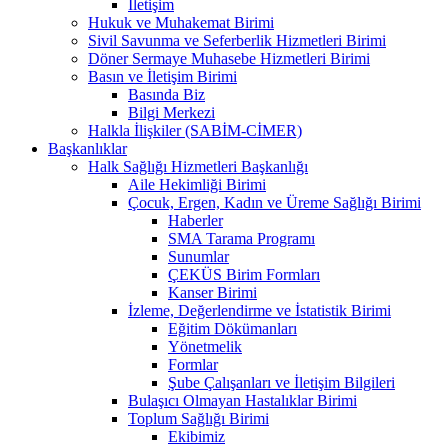
İletişim
Hukuk ve Muhakemat Birimi
Sivil Savunma ve Seferberlik Hizmetleri Birimi
Döner Sermaye Muhasebe Hizmetleri Birimi
Basın ve İletişim Birimi
Basında Biz
Bilgi Merkezi
Halkla İlişkiler (SABİM-CİMER)
Başkanlıklar
Halk Sağlığı Hizmetleri Başkanlığı
Aile Hekimliği Birimi
Çocuk, Ergen, Kadın ve Üreme Sağlığı Birimi
Haberler
SMA Tarama Programı
Sunumlar
ÇEKÜS Birim Formları
Kanser Birimi
İzleme, Değerlendirme ve İstatistik Birimi
Eğitim Dökümanları
Yönetmelik
Formlar
Şube Çalışanları ve İletişim Bilgileri
Bulaşıcı Olmayan Hastalıklar Birimi
Toplum Sağlığı Birimi
Ekibimiz