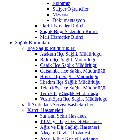
Ekibimiz
Stajyer Öğrenciler
Mevzuat
Dökümantasyon
İdari Hizmetler Birimi
Sağlık Bilgi Sistemleri Birimi
Mali Hizmetler Birimi
Sağlık Kurumları
İlçe Sağlık Müdürlükleri
Atakum İlçe Sağlık Müdürlüğü
Bafra İlçe Sağlık Müdürlüğü
Canik İlçe Sağlık Müdürlüğü
Çarşamba İlçe Sağlık Müdürlüğü
Havza İlçe Sağlık Müdürlüğü
İlkadım İlçe Sağlık Müdürlüğü
Tekkeköy İlçe Sağlık Müdürlüğü
Terme İlçe Sağlık Müdürlüğü
Vezirköprü İlçe Sağlık Müdürlüğü
İl Ambulans Servisi Başhekimliği
Kamu Hastaneleri
Samsun Şehir Hastanesi
19 Mayıs İlçe Devlet Hastanesi
Ağız ve Diş Sağlığı Hastanesi
Alaçam Devlet Hastanesi
Asarcık İlçe Devlet Hastanesi