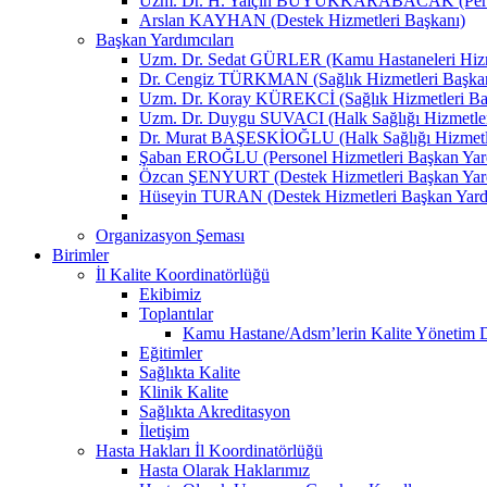
Uzm. Dr. H. Yalçın BÜYÜKKARABACAK (Person
Arslan KAYHAN (Destek Hizmetleri Başkanı)
Başkan Yardımcıları
Uzm. Dr. Sedat GÜRLER (Kamu Hastaneleri Hizme
Dr. Cengiz TÜRKMAN (Sağlık Hizmetleri Başkan
Uzm. Dr. Koray KÜREKCİ (Sağlık Hizmetleri Baş
Uzm. Dr. Duygu SUVACI (Halk Sağlığı Hizmetler
Dr. Murat BAŞESKİOĞLU (Halk Sağlığı Hizmetle
Şaban EROĞLU (Personel Hizmetleri Başkan Yard
Özcan ŞENYURT (Destek Hizmetleri Başkan Yard
Hüseyin TURAN (Destek Hizmetleri Başkan Yard
Organizasyon Şeması
Birimler
İl Kalite Koordinatörlüğü
Ekibimiz
Toplantılar
Kamu Hastane/Adsm’lerin Kalite Yönetim Dir
Eğitimler
Sağlıkta Kalite
Klinik Kalite
Sağlıkta Akreditasyon
İletişim
Hasta Hakları İl Koordinatörlüğü
Hasta Olarak Haklarımız