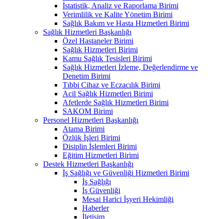
İstatistik, Analiz ve Raporlama Birimi
Verimlilik ve Kalite Yönetim Birimi
Sağlık Bakım ve Hasta Hizmetleri Birimi
Sağlık Hizmetleri Başkanlığı
Özel Hastaneler Birimi
Sağlık Hizmetleri Birimi
Kamu Sağlık Tesisleri Birimi
Sağlık Hizmetleri İzleme, Değerlendirme ve
Denetim Birimi
Tıbbi Cihaz ve Eczacılık Birimi
Acil Sağlık Hizmetleri Birimi
Afetlerde Sağlık Hizmetleri Birimi
SAKOM Birimi
Personel Hizmetleri Başkanlığı
Atama Birimi
Özlük İşleri Birimi
Disiplin İşlemleri Birimi
Eğitim Hizmetleri Birimi
Destek Hizmetleri Başkanlığı
İş Sağlığı ve Güvenliği Hizmetleri Birimi
İş Sağlığı
İş Güvenliği
Mesai Harici İşyeri Hekimliği
Haberler
İletişim