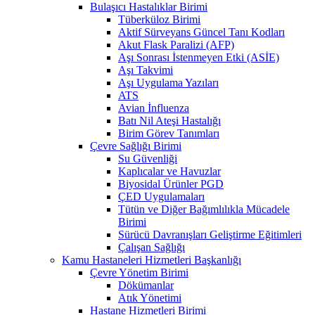
Bulaşıcı Hastalıklar Birimi
Tüberküloz Birimi
Aktif Sürveyans Güncel Tanı Kodları
Akut Flask Paralizi (AFP)
Aşı Sonrası İstenmeyen Etki (ASİE)
Aşı Takvimi
Aşı Uygulama Yazıları
ATS
Avian İnfluenza
Batı Nil Ateşi Hastalığı
Birim Görev Tanımları
Çevre Sağlığı Birimi
Su Güvenliği
Kaplıcalar ve Havuzlar
Biyosidal Ürünler PGD
ÇED Uygulamaları
Tütün ve Diğer Bağımlılıkla Mücadele
Birimi
Sürücü Davranışları Geliştirme Eğitimleri
Çalışan Sağlığı
Kamu Hastaneleri Hizmetleri Başkanlığı
Çevre Yönetim Birimi
Dökümanlar
Atık Yönetimi
Hastane Hizmetleri Birimi