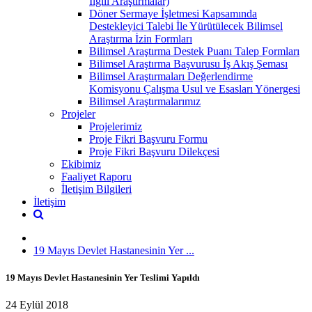
İlgili Araştırmalar)
Döner Sermaye İşletmesi Kapsamında
Destekleyici Talebi İle Yürütülecek Bilimsel
Araştırma İzin Formları
Bilimsel Araştırma Destek Puanı Talep Formları
Bilimsel Araştırma Başvurusu İş Akış Şeması
Bilimsel Araştırmaları Değerlendirme
Komisyonu Çalışma Usul ve Esasları Yönergesi
Bilimsel Araştırmalarımız
Projeler
Projelerimiz
Proje Fikri Başvuru Formu
Proje Fikri Başvuru Dilekçesi
Ekibimiz
Faaliyet Raporu
İletişim Bilgileri
İletişim
19 Mayıs Devlet Hastanesinin Yer ...
19 Mayıs Devlet Hastanesinin Yer Teslimi Yapıldı
24 Eylül 2018