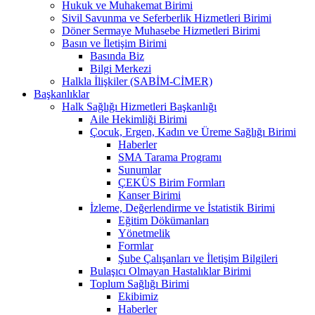
Hukuk ve Muhakemat Birimi
Sivil Savunma ve Seferberlik Hizmetleri Birimi
Döner Sermaye Muhasebe Hizmetleri Birimi
Basın ve İletişim Birimi
Basında Biz
Bilgi Merkezi
Halkla İlişkiler (SABİM-CİMER)
Başkanlıklar
Halk Sağlığı Hizmetleri Başkanlığı
Aile Hekimliği Birimi
Çocuk, Ergen, Kadın ve Üreme Sağlığı Birimi
Haberler
SMA Tarama Programı
Sunumlar
ÇEKÜS Birim Formları
Kanser Birimi
İzleme, Değerlendirme ve İstatistik Birimi
Eğitim Dökümanları
Yönetmelik
Formlar
Şube Çalışanları ve İletişim Bilgileri
Bulaşıcı Olmayan Hastalıklar Birimi
Toplum Sağlığı Birimi
Ekibimiz
Haberler