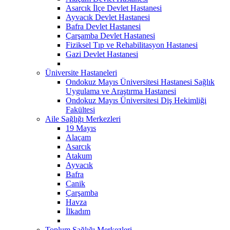
Asarcık İlçe Devlet Hastanesi
Ayvacık Devlet Hastanesi
Bafra Devlet Hastanesi
Çarşamba Devlet Hastanesi
Fiziksel Tıp ve Rehabilitasyon Hastanesi
Gazi Devlet Hastanesi
Üniversite Hastaneleri
Ondokuz Mayıs Üniversitesi Hastanesi Sağlık
Uygulama ve Araştırma Hastanesi
Ondokuz Mayıs Üniversitesi Diş Hekimliği
Fakültesi
Aile Sağlığı Merkezleri
19 Mayıs
Alaçam
Asarcık
Atakum
Ayvacık
Bafra
Canik
Çarşamba
Havza
İlkadım
Toplum Sağlığı Merkezleri