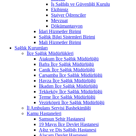
İş Sağlığı ve Güvenliği Kurulu
Ekibimiz
Stajyer Öğrenciler
Mevzuat
Dökümantasyon
İdari Hizmetler Birimi
Sağlık Bilgi Sistemleri Birimi
Mali Hizmetler Birimi
Sağlık Kurumları
İlçe Sağlık Müdürlükleri
Atakum İlçe Sağlık Müdürlüğü
Bafra İlçe Sağlık Müdürlüğü
Canik İlçe Sağlık Müdürlüğü
Çarşamba İlçe Sağlık Müdürlüğü
Havza İlçe Sağlık Müdürlüğü
İlkadım İlçe Sağlık Müdürlüğü
Tekkeköy İlçe Sağlık Müdürlüğü
Terme İlçe Sağlık Müdürlüğü
Vezirköprü İlçe Sağlık Müdürlüğü
İl Ambulans Servisi Başhekimliği
Kamu Hastaneleri
Samsun Şehir Hastanesi
19 Mayıs İlçe Devlet Hastanesi
Ağız ve Diş Sağlığı Hastanesi
Alaçam Devlet Hastanesi