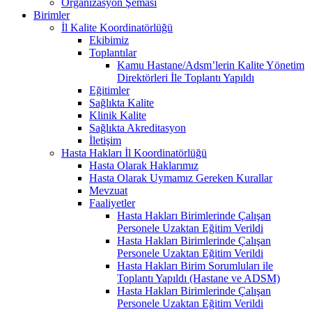
Organizasyon Şeması
Birimler
İl Kalite Koordinatörlüğü
Ekibimiz
Toplantılar
Kamu Hastane/Adsm’lerin Kalite Yönetim
Direktörleri İle Toplantı Yapıldı
Eğitimler
Sağlıkta Kalite
Klinik Kalite
Sağlıkta Akreditasyon
İletişim
Hasta Hakları İl Koordinatörlüğü
Hasta Olarak Haklarımız
Hasta Olarak Uymamız Gereken Kurallar
Mevzuat
Faaliyetler
Hasta Hakları Birimlerinde Çalışan
Personele Uzaktan Eğitim Verildi
Hasta Hakları Birimlerinde Çalışan
Personele Uzaktan Eğitim Verildi
Hasta Hakları Birim Sorumluları ile
Toplantı Yapıldı (Hastane ve ADSM)
Hasta Hakları Birimlerinde Çalışan
Personele Uzaktan Eğitim Verildi