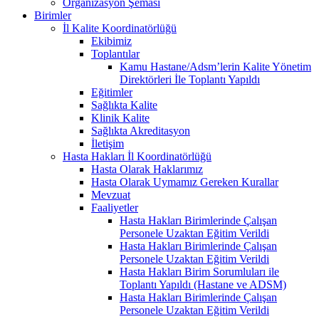
Organizasyon Şeması
Birimler
İl Kalite Koordinatörlüğü
Ekibimiz
Toplantılar
Kamu Hastane/Adsm’lerin Kalite Yönetim
Direktörleri İle Toplantı Yapıldı
Eğitimler
Sağlıkta Kalite
Klinik Kalite
Sağlıkta Akreditasyon
İletişim
Hasta Hakları İl Koordinatörlüğü
Hasta Olarak Haklarımız
Hasta Olarak Uymamız Gereken Kurallar
Mevzuat
Faaliyetler
Hasta Hakları Birimlerinde Çalışan
Personele Uzaktan Eğitim Verildi
Hasta Hakları Birimlerinde Çalışan
Personele Uzaktan Eğitim Verildi
Hasta Hakları Birim Sorumluları ile
Toplantı Yapıldı (Hastane ve ADSM)
Hasta Hakları Birimlerinde Çalışan
Personele Uzaktan Eğitim Verildi