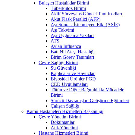
Bulaşıcı Hastalıklar Birimi
Tüberküloz Birimi
Aktif Sürveyans Güncel Tanı Kodları
Akut Flask Paralizi (AFP)
Aşı Sonrası İstenmeyen Etki (ASİE)
Aşı Takvimi
Aşı Uygulama Yazıları
ATS
Avian İnfluenza
Batı Nil Ateşi Hastalığı
Birim Görev Tanımları
Çevre Sağlığı Birimi
Su Güvenliği
Kaplıcalar ve Havuzlar
Biyosidal Ürünler PGD
ÇED Uygulamaları
Tütün ve Diğer Bağımlılıkla Mücadele
Birimi
Sürücü Davranışları Geliştirme Eğitimleri
Çalışan Sağlığı
Kamu Hastaneleri Hizmetleri Başkanlığı
Çevre Yönetim Birimi
Dökümanlar
Atık Yönetimi
Hastane Hizmetleri Birimi