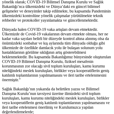
yönelik olarak; COVID-19 Bilimsel Danışma Kurulu ve Sağlık
Bakanlığı’nca ülkemizdeki ve Dünya’daki en güncel bilimsel
gelişmeler ve deneyimler takip edilmekte, bu kapsamda Pandeminin
ülkemizdeki kontrolüne yönelik çalışmalar yürütülmekte teknik
rehberler ve protokoller yayınlamakta ve güncellenmektedir.
Dünyada halen COVID-19 vaka artışları devam etmektedir.
Ülkemizde de Covid-19 vakalarının devam etmekte olması, her ne
kadar vaka sayıları belirli bir düzeyde kontrol altına alınmış olsa da
önümüzdeki sonbahar ve kış aylarında tüm dünyada olduğu gibi
ülkemizde de özellikle damlacık yolu ile bulaşan solunum yolu
hastalıklarının görülme sıklığının artış gösterebilmesi
beklenmektedir. Bu kapsamda Bakanlığımız bünyesinde oluşturulan
COVID-19 Bilimsel Danışma Kurulu, fiziksel mesafenin
korunmasının zor olacağı sivil toplum kuruluşları, kamu kurumu
niteliğindeki meslek kuruluşları, birlikler veya kooperatiflerin geniş
katılımlı toplantılarının yapılmamasını ve ileri tarihe ertelenmesini
önermiştir.”
Sağlık Bakanlığı’nın yukarıda da belirtilen yazısı ve Bilimsel
Danışma Kurulu’nun tavsiyesi üzerine ilimizdeki sivil toplum
kuruluşları, kamu kurumu niteliğindeki meslek kuruluşları, birlikler
veya kooperatiflerin geniş katılımlı toplantılarının yapılmamasını ve
ileri tarihe ertelenmesi önerilmiş ve Kurulumuzca yapılan
değerlendirmelerde;