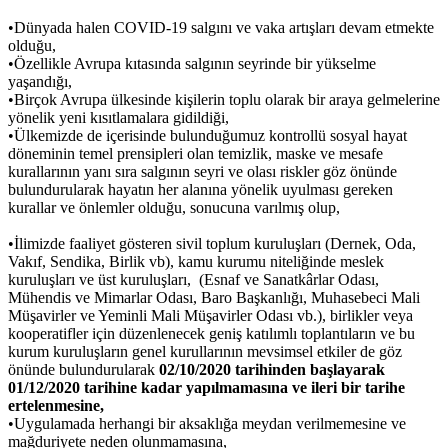
•
Dünyada halen COVID-19 salgını ve vaka artışları devam etmekte
olduğu,
•
Özellikle Avrupa kıtasında salgının seyrinde bir yükselme
yaşandığı,
•
Birçok Avrupa ülkesinde kişilerin toplu olarak bir araya gelmelerine
yönelik yeni kısıtlamalara gidildiği,
•
Ülkemizde de içerisinde bulunduğumuz kontrollü sosyal hayat
döneminin temel prensipleri olan temizlik, maske ve mesafe
kurallarının yanı sıra salgının seyri ve olası riskler göz önünde
bulundurularak hayatın her alanına yönelik uyulması gereken
kurallar ve önlemler olduğu, sonucuna varılmış olup,
•
İlimizde faaliyet gösteren sivil toplum kuruluşları (Dernek, Oda,
Vakıf, Sendika, Birlik vb), kamu kurumu niteliğinde meslek
kuruluşları ve üst kuruluşları, (Esnaf ve Sanatkârlar Odası,
Mühendis ve Mimarlar Odası, Baro Başkanlığı, Muhasebeci Mali
Müşavirler ve Yeminli Mali Müşavirler Odası vb.), birlikler veya
kooperatifler için düzenlenecek geniş katılımlı toplantıların ve bu
kurum kuruluşların genel kurullarının mevsimsel etkiler de göz
önünde bulundurularak
02/10/2020 tarihinden başlayarak
01/12/2020 tarihine kadar yapılmamasına ve ileri bir tarihe
ertelenmesine,
•
Uygulamada herhangi bir aksaklığa meydan verilmemesine ve
mağduriyete neden olunmamasına,