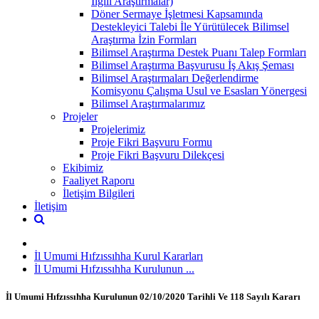
İlgili Araştırmalar)
Döner Sermaye İşletmesi Kapsamında
Destekleyici Talebi İle Yürütülecek Bilimsel
Araştırma İzin Formları
Bilimsel Araştırma Destek Puanı Talep Formları
Bilimsel Araştırma Başvurusu İş Akış Şeması
Bilimsel Araştırmaları Değerlendirme
Komisyonu Çalışma Usul ve Esasları Yönergesi
Bilimsel Araştırmalarımız
Projeler
Projelerimiz
Proje Fikri Başvuru Formu
Proje Fikri Başvuru Dilekçesi
Ekibimiz
Faaliyet Raporu
İletişim Bilgileri
İletişim
İl Umumi Hıfzıssıhha Kurul Kararları
İl Umumi Hıfzıssıhha Kurulunun ...
İl Umumi Hıfzıssıhha Kurulunun 02/10/2020 Tarihli Ve 118 Sayılı Kararı