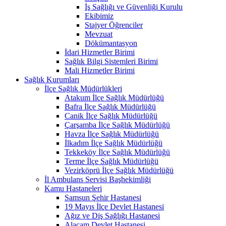
İş Sağlığı ve Güvenliği Kurulu
Ekibimiz
Stajyer Öğrenciler
Mevzuat
Dökümantasyon
İdari Hizmetler Birimi
Sağlık Bilgi Sistemleri Birimi
Mali Hizmetler Birimi
Sağlık Kurumları
İlçe Sağlık Müdürlükleri
Atakum İlçe Sağlık Müdürlüğü
Bafra İlçe Sağlık Müdürlüğü
Canik İlçe Sağlık Müdürlüğü
Çarşamba İlçe Sağlık Müdürlüğü
Havza İlçe Sağlık Müdürlüğü
İlkadım İlçe Sağlık Müdürlüğü
Tekkeköy İlçe Sağlık Müdürlüğü
Terme İlçe Sağlık Müdürlüğü
Vezirköprü İlçe Sağlık Müdürlüğü
İl Ambulans Servisi Başhekimliği
Kamu Hastaneleri
Samsun Şehir Hastanesi
19 Mayıs İlçe Devlet Hastanesi
Ağız ve Diş Sağlığı Hastanesi
Alaçam Devlet Hastanesi