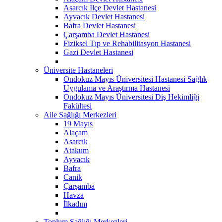
Asarcık İlçe Devlet Hastanesi
Ayvacık Devlet Hastanesi
Bafra Devlet Hastanesi
Çarşamba Devlet Hastanesi
Fiziksel Tıp ve Rehabilitasyon Hastanesi
Gazi Devlet Hastanesi
Üniversite Hastaneleri
Ondokuz Mayıs Üniversitesi Hastanesi Sağlık
Uygulama ve Araştırma Hastanesi
Ondokuz Mayıs Üniversitesi Diş Hekimliği
Fakültesi
Aile Sağlığı Merkezleri
19 Mayıs
Alaçam
Asarcık
Atakum
Ayvacık
Bafra
Canik
Çarşamba
Havza
İlkadım
Toplum Sağlığı Merkezleri