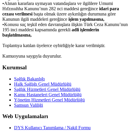
•
Alınan kararlara uymayan vatandaşlara ve ilgililere Umumi
Hıfzıssıhha Kanunu’nun 282 nci maddesi gereğince
idari para
cezası verilmesi
başta olmak üzere aykırılığın durumuna göre
Kanunun ilgili maddeleri gereğince
işlem yapılmasına,
•
Konusu suç teşkil eden davranışlara ilişkin Türk Ceza Kanunu’nun
195 inci maddesi kapsamında gerekli
adli işlemlerin
başlatılmasına,
Toplantıya katılan üyelerce oybirliğiyle karar verilmiştir.
Kamuoyuna saygıyla duyurulur.
Kurumsal
Sağlık Bakanlığı
Halk Sağlığı Genel Müdürlüğü
Sağlık Hizmetleri Genel Müdürlüğü
Kamu Hastaneleri Genel Müdürlüğü
Yönetim Hizmetleri Genel Müdürlüğü
Samsun Valiliği
Web Uygulamaları
DYS Kullanıcı Tanımlama / Nakil Formu