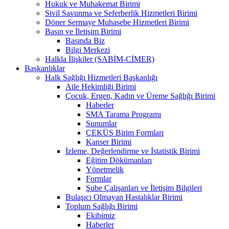
Hukuk ve Muhakemat Birimi
Sivil Savunma ve Seferberlik Hizmetleri Birimi
Döner Sermaye Muhasebe Hizmetleri Birimi
Basın ve İletişim Birimi
Basında Biz
Bilgi Merkezi
Halkla İlişkiler (SABİM-CİMER)
Başkanlıklar
Halk Sağlığı Hizmetleri Başkanlığı
Aile Hekimliği Birimi
Çocuk, Ergen, Kadın ve Üreme Sağlığı Birimi
Haberler
SMA Tarama Programı
Sunumlar
ÇEKÜS Birim Formları
Kanser Birimi
İzleme, Değerlendirme ve İstatistik Birimi
Eğitim Dökümanları
Yönetmelik
Formlar
Şube Çalışanları ve İletişim Bilgileri
Bulaşıcı Olmayan Hastalıklar Birimi
Toplum Sağlığı Birimi
Ekibimiz
Haberler