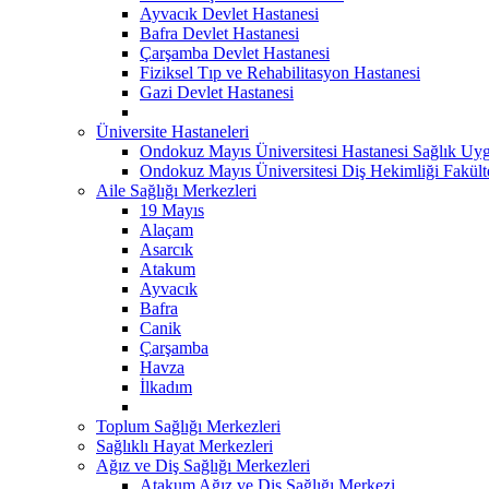
Ayvacık Devlet Hastanesi
Bafra Devlet Hastanesi
Çarşamba Devlet Hastanesi
Fiziksel Tıp ve Rehabilitasyon Hastanesi
Gazi Devlet Hastanesi
Üniversite Hastaneleri
Ondokuz Mayıs Üniversitesi Hastanesi Sağlık Uyg
Ondokuz Mayıs Üniversitesi Diş Hekimliği Fakült
Aile Sağlığı Merkezleri
19 Mayıs
Alaçam
Asarcık
Atakum
Ayvacık
Bafra
Canik
Çarşamba
Havza
İlkadım
Toplum Sağlığı Merkezleri
Sağlıklı Hayat Merkezleri
Ağız ve Diş Sağlığı Merkezleri
Atakum Ağız ve Diş Sağlığı Merkezi