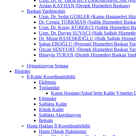
Uzm. Dr. H. Yalçın BÜYÜKKARABACAK (Person
Arslan KAYHAN (Destek Hizmetleri Başkanı)
Başkan Yardımcıları
Uzm. Dr. Sedat GÜRLER (Kamu Hastaneleri Hizme
Dr. Cengiz TÜRKMAN (Sağlık Hizmetleri Başkan
Uzm. Dr. Koray KÜREKCİ (Sağlık Hizmetleri Baş
Uzm. Dr. Duygu SUVACI (Halk Sağlığı Hizmetler
Dr. Murat BAŞESKİOĞLU (Halk Sağlığı Hizmetle
Şaban EROĞLU (Personel Hizmetleri Başkan Yard
Özcan ŞENYURT (Destek Hizmetleri Başkan Yard
Hüseyin TURAN (Destek Hizmetleri Başkan Yard
Organizasyon Şeması
Birimler
İl Kalite Koordinatörlüğü
Ekibimiz
Toplantılar
Kamu Hastane/Adsm’lerin Kalite Yönetim Dir
Eğitimler
Sağlıkta Kalite
Klinik Kalite
Sağlıkta Akreditasyon
İletişim
Hasta Hakları İl Koordinatörlüğü
Hasta Olarak Haklarımız