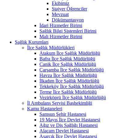
Ekibimiz
Stajyer Öğrenciler
Mevzuat
Dökümantasyon
İdari Hizmetler Birimi
Sağlık Bilgi Sistemleri Birimi
Mali Hizmetler Birimi
Sağlık Kurumları
İlçe Sağlık Müdürlükleri
Atakum İlçe Sağlık Müdürlüğü
Bafra İlçe Sağlık Müdürlüğü
Canik İlçe Sağlık Müdürlüğü
Çarşamba İlçe Sağlık Müdürlüğü
Havza İlçe Sağlık Müdürlüğü
İlkadım İlçe Sağlık Müdürlüğü
Tekkeköy İlçe Sağlık Müdürlüğü
Terme İlçe Sağlık Müdürlüğü
Vezirköprü İlçe Sağlık Müdürlüğü
İl Ambulans Servisi Başhekimliği
Kamu Hastaneleri
Samsun Şehir Hastanesi
19 Mayıs İlçe Devlet Hastanesi
Ağız ve Diş Sağlığı Hastanesi
Alaçam Devlet Hastanesi
Asarcık İlçe Devlet Hastanesi