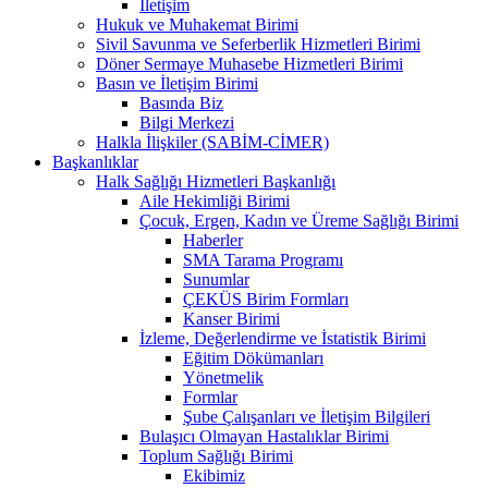
İletişim
Hukuk ve Muhakemat Birimi
Sivil Savunma ve Seferberlik Hizmetleri Birimi
Döner Sermaye Muhasebe Hizmetleri Birimi
Basın ve İletişim Birimi
Basında Biz
Bilgi Merkezi
Halkla İlişkiler (SABİM-CİMER)
Başkanlıklar
Halk Sağlığı Hizmetleri Başkanlığı
Aile Hekimliği Birimi
Çocuk, Ergen, Kadın ve Üreme Sağlığı Birimi
Haberler
SMA Tarama Programı
Sunumlar
ÇEKÜS Birim Formları
Kanser Birimi
İzleme, Değerlendirme ve İstatistik Birimi
Eğitim Dökümanları
Yönetmelik
Formlar
Şube Çalışanları ve İletişim Bilgileri
Bulaşıcı Olmayan Hastalıklar Birimi
Toplum Sağlığı Birimi
Ekibimiz