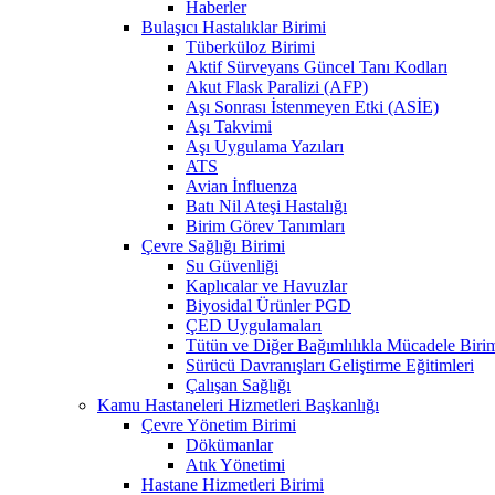
Haberler
Bulaşıcı Hastalıklar Birimi
Tüberküloz Birimi
Aktif Sürveyans Güncel Tanı Kodları
Akut Flask Paralizi (AFP)
Aşı Sonrası İstenmeyen Etki (ASİE)
Aşı Takvimi
Aşı Uygulama Yazıları
ATS
Avian İnfluenza
Batı Nil Ateşi Hastalığı
Birim Görev Tanımları
Çevre Sağlığı Birimi
Su Güvenliği
Kaplıcalar ve Havuzlar
Biyosidal Ürünler PGD
ÇED Uygulamaları
Tütün ve Diğer Bağımlılıkla Mücadele Biri
Sürücü Davranışları Geliştirme Eğitimleri
Çalışan Sağlığı
Kamu Hastaneleri Hizmetleri Başkanlığı
Çevre Yönetim Birimi
Dökümanlar
Atık Yönetimi
Hastane Hizmetleri Birimi