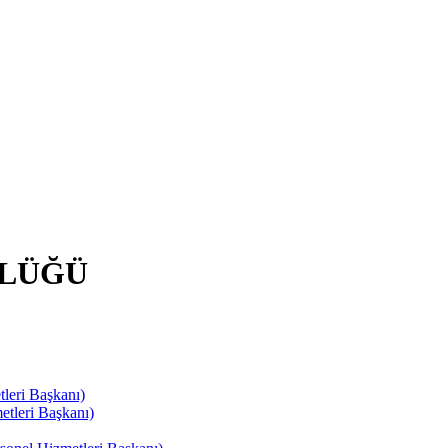
RLÜĞÜ
leri Başkanı)
tleri Başkanı)