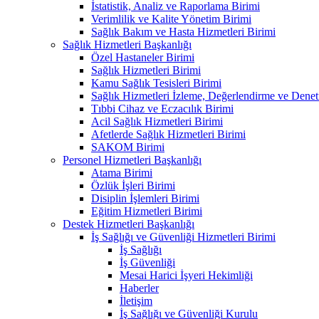
İstatistik, Analiz ve Raporlama Birimi
Verimlilik ve Kalite Yönetim Birimi
Sağlık Bakım ve Hasta Hizmetleri Birimi
Sağlık Hizmetleri Başkanlığı
Özel Hastaneler Birimi
Sağlık Hizmetleri Birimi
Kamu Sağlık Tesisleri Birimi
Sağlık Hizmetleri İzleme, Değerlendirme ve Denet
Tıbbi Cihaz ve Eczacılık Birimi
Acil Sağlık Hizmetleri Birimi
Afetlerde Sağlık Hizmetleri Birimi
SAKOM Birimi
Personel Hizmetleri Başkanlığı
Atama Birimi
Özlük İşleri Birimi
Disiplin İşlemleri Birimi
Eğitim Hizmetleri Birimi
Destek Hizmetleri Başkanlığı
İş Sağlığı ve Güvenliği Hizmetleri Birimi
İş Sağlığı
İş Güvenliği
Mesai Harici İşyeri Hekimliği
Haberler
İletişim
İş Sağlığı ve Güvenliği Kurulu