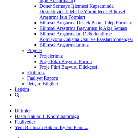
İlgili Araştırmalar)
Döner Sermaye İşletmesi Kapsamında
Destekleyici Talebi İle Yürütülecek Bilimsel
Araştırma İzin Formları
Bilimsel Araştırma Destek Puanı Talep Formları
Bilimsel Araştırma Başvurusu İş Akış Şeması
Bilimsel Araştırmaları Değerlendirme
Komisyonu Çalışma Usul ve Esasları Yönergesi
Bilimsel Araştırmalarımız
Projeler
Projelerimiz
Proje Fikri Başvuru Formu
Proje Fikri Başvuru Dilekçesi
Ekibimiz
Faaliyet Raporu
İletişim Bilgileri
İletişim
Birimler
Hasta Hakları İl Koordinatörlüğü
Faaliyetler
Yeni Bir İnsan Hakları Eylem Planı ...