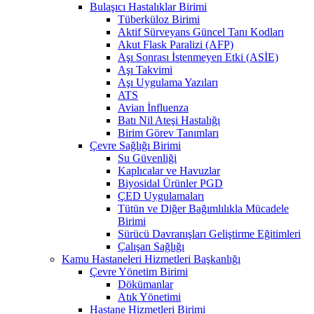
Bulaşıcı Hastalıklar Birimi
Tüberküloz Birimi
Aktif Sürveyans Güncel Tanı Kodları
Akut Flask Paralizi (AFP)
Aşı Sonrası İstenmeyen Etki (ASİE)
Aşı Takvimi
Aşı Uygulama Yazıları
ATS
Avian İnfluenza
Batı Nil Ateşi Hastalığı
Birim Görev Tanımları
Çevre Sağlığı Birimi
Su Güvenliği
Kaplıcalar ve Havuzlar
Biyosidal Ürünler PGD
ÇED Uygulamaları
Tütün ve Diğer Bağımlılıkla Mücadele
Birimi
Sürücü Davranışları Geliştirme Eğitimleri
Çalışan Sağlığı
Kamu Hastaneleri Hizmetleri Başkanlığı
Çevre Yönetim Birimi
Dökümanlar
Atık Yönetimi
Hastane Hizmetleri Birimi