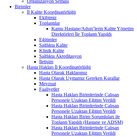
Organizasyon Şeması
Birimler
İl Kalite Koordinatörlüğü
Ekibimiz
Toplantılar
Kamu Hastane/Adsm’lerin Kalite Yönetim
Direktörleri İle Toplantı Yapıldı
Eğitimler
Sağlıkta Kalite
Klinik Kalite
Sağlıkta Akreditasyon
İletişim
Hasta Hakları İl Koordinatörlüğü
Hasta Olarak Haklarımız
Hasta Olarak Uymamız Gereken Kurallar
Mevzuat
Faaliyetler
Hasta Hakları Birimlerinde Çalışan
Personele Uzaktan Eğitim Verildi
Hasta Hakları Birimlerinde Çalışan
Personele Uzaktan Eğitim Verildi
Hasta Hakları Birim Sorumluları ile
Toplantı Yapıldı (Hastane ve ADSM)
Hasta Hakları Birimlerinde Çalışan
Personele Uzaktan Eğitim Verildi