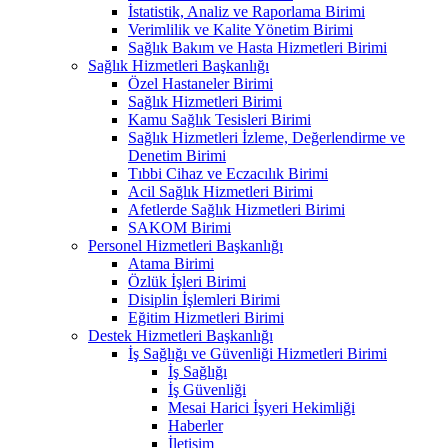
İstatistik, Analiz ve Raporlama Birimi
Verimlilik ve Kalite Yönetim Birimi
Sağlık Bakım ve Hasta Hizmetleri Birimi
Sağlık Hizmetleri Başkanlığı
Özel Hastaneler Birimi
Sağlık Hizmetleri Birimi
Kamu Sağlık Tesisleri Birimi
Sağlık Hizmetleri İzleme, Değerlendirme ve
Denetim Birimi
Tıbbi Cihaz ve Eczacılık Birimi
Acil Sağlık Hizmetleri Birimi
Afetlerde Sağlık Hizmetleri Birimi
SAKOM Birimi
Personel Hizmetleri Başkanlığı
Atama Birimi
Özlük İşleri Birimi
Disiplin İşlemleri Birimi
Eğitim Hizmetleri Birimi
Destek Hizmetleri Başkanlığı
İş Sağlığı ve Güvenliği Hizmetleri Birimi
İş Sağlığı
İş Güvenliği
Mesai Harici İşyeri Hekimliği
Haberler
İletişim