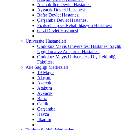
Asarcık İlçe Devlet Hastanesi
Ayvacık Devlet Hastanesi
Bafra Devlet Hastanesi
Çarşamba Devlet Hastanesi
Fiziksel Tıp ve Rehabilitasyon Hastanesi
Gazi Devlet Hastanesi
Üniversite Hastaneleri
Ondokuz Mayıs Üniversitesi Hastanesi Sağlık
Uygulama ve Araştırma Hastanesi
Ondokuz Mayıs Üniversitesi Diş Hekimliği
Fakültesi
Aile Sağlığı Merkezleri
19 Mayıs
Alaçam
Asarcık
Atakum
Ayvacık
Bafra
Canik
Çarşamba
Havza
İlkadım
Toplum Sağlığı Merkezleri