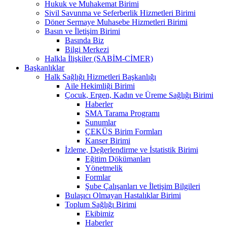
Hukuk ve Muhakemat Birimi
Sivil Savunma ve Seferberlik Hizmetleri Birimi
Döner Sermaye Muhasebe Hizmetleri Birimi
Basın ve İletişim Birimi
Basında Biz
Bilgi Merkezi
Halkla İlişkiler (SABİM-CİMER)
Başkanlıklar
Halk Sağlığı Hizmetleri Başkanlığı
Aile Hekimliği Birimi
Çocuk, Ergen, Kadın ve Üreme Sağlığı Birimi
Haberler
SMA Tarama Programı
Sunumlar
ÇEKÜS Birim Formları
Kanser Birimi
İzleme, Değerlendirme ve İstatistik Birimi
Eğitim Dökümanları
Yönetmelik
Formlar
Şube Çalışanları ve İletişim Bilgileri
Bulaşıcı Olmayan Hastalıklar Birimi
Toplum Sağlığı Birimi
Ekibimiz
Haberler