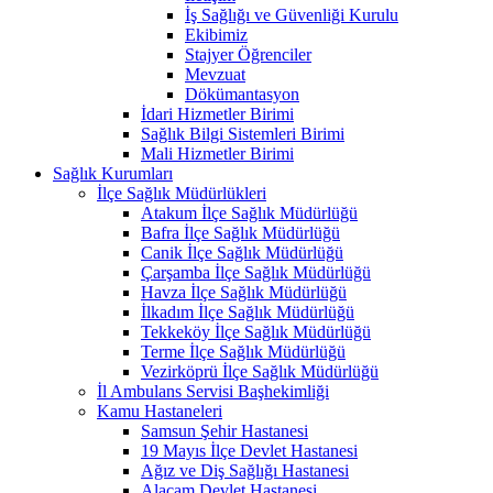
İş Sağlığı ve Güvenliği Kurulu
Ekibimiz
Stajyer Öğrenciler
Mevzuat
Dökümantasyon
İdari Hizmetler Birimi
Sağlık Bilgi Sistemleri Birimi
Mali Hizmetler Birimi
Sağlık Kurumları
İlçe Sağlık Müdürlükleri
Atakum İlçe Sağlık Müdürlüğü
Bafra İlçe Sağlık Müdürlüğü
Canik İlçe Sağlık Müdürlüğü
Çarşamba İlçe Sağlık Müdürlüğü
Havza İlçe Sağlık Müdürlüğü
İlkadım İlçe Sağlık Müdürlüğü
Tekkeköy İlçe Sağlık Müdürlüğü
Terme İlçe Sağlık Müdürlüğü
Vezirköprü İlçe Sağlık Müdürlüğü
İl Ambulans Servisi Başhekimliği
Kamu Hastaneleri
Samsun Şehir Hastanesi
19 Mayıs İlçe Devlet Hastanesi
Ağız ve Diş Sağlığı Hastanesi
Alaçam Devlet Hastanesi