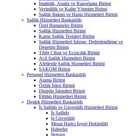
İstatistik, Analiz ve Raporlama Birimi
Verimlilik ve Kalite Yönetim Birimi
Sağlık Bakım ve Hasta Hizmetleri Birimi
Sağlık Hizmetleri Başkanlığı
Özel Hastaneler Birimi
Sağlık Hizmetleri Birimi
Kamu Sağlık Tesisleri Birimi
Sağlık Hizmetleri İzleme, Değerlendirme ve
Denetim Birimi
Tıbbi Cihaz ve Eczacılık Birimi
Acil Sağlık Hizmetleri Birimi
Afetlerde Sağlık Hizmetleri Birimi
SAKOM Birimi
Personel Hizmetleri Başkanlığı
Atama Birimi
Özlük İşleri Birimi
Disiplin İşlemleri Birimi
Eğitim Hizmetleri Birimi
Destek Hizmetleri Başkanlığı
İş Sağlığı ve Güvenliği Hizmetleri Birimi
İş Sağlığı
İş Güvenliği
Mesai Harici İşyeri Hekimliği
Haberler
İletişim