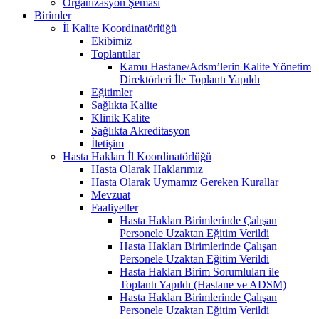
Organizasyon Şeması
Birimler
İl Kalite Koordinatörlüğü
Ekibimiz
Toplantılar
Kamu Hastane/Adsm’lerin Kalite Yönetim
Direktörleri İle Toplantı Yapıldı
Eğitimler
Sağlıkta Kalite
Klinik Kalite
Sağlıkta Akreditasyon
İletişim
Hasta Hakları İl Koordinatörlüğü
Hasta Olarak Haklarımız
Hasta Olarak Uymamız Gereken Kurallar
Mevzuat
Faaliyetler
Hasta Hakları Birimlerinde Çalışan
Personele Uzaktan Eğitim Verildi
Hasta Hakları Birimlerinde Çalışan
Personele Uzaktan Eğitim Verildi
Hasta Hakları Birim Sorumluları ile
Toplantı Yapıldı (Hastane ve ADSM)
Hasta Hakları Birimlerinde Çalışan
Personele Uzaktan Eğitim Verildi