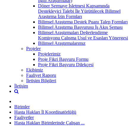
İlgili Araştırmalar)
Döner Sermaye İşletmesi Kapsamında
Destekleyici Talebi İle Yürütülecek Bilimsel
Araştırma İzin Formları
Bilimsel Araştırma Destek Puanı Talep Formları
Bilimsel Araştırma Başvurusu İş Akış Şeması
Bilimsel Araştırmaları Değerlendirme
Komisyonu Çalışma Usul ve Esasları Yönergesi
Bilimsel Araştırmalarımız
Projeler
Projelerimiz
Proje Fikri Başvuru Formu
Proje Fikri Başvuru Dilekçesi
Ekibimiz
Faaliyet Raporu
İletişim Bilgileri
İletişim
Birimler
Hasta Hakları İl Koordinatörlüğü
Faaliyetler
Hasta Hakları Birimlerinde Çalışan ...