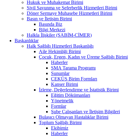
Hukuk ve Muhakemat Birimi
Sivil Savunma ve Seferberlik Hizmetleri Birimi
Döner Sermaye Muhasebe Hizmetleri Birimi
Basın ve İletişim Birimi
Basında Biz
Bilgi Merkezi
Halkla İlişkiler (SABİM-CİMER)
Başkanlıklar
Halk Sağlığı Hizmetleri Başkanlığı
Aile Hekimliği Birimi
Çocuk, Ergen, Kadın ve Üreme Sağlığı Birimi
Haberler
SMA Tarama Programı
Sunumlar
ÇEKÜS Birim Formları
Kanser Birimi
İzleme, Değerlendirme ve İstatistik Birimi
Eğitim Dökümanları
Yönetmelik
Formlar
Şube Çalışanları ve İletişim Bilgileri
Bulaşıcı Olmayan Hastalıklar Birimi
Toplum Sağlığı Birimi
Ekibimiz
Haberler