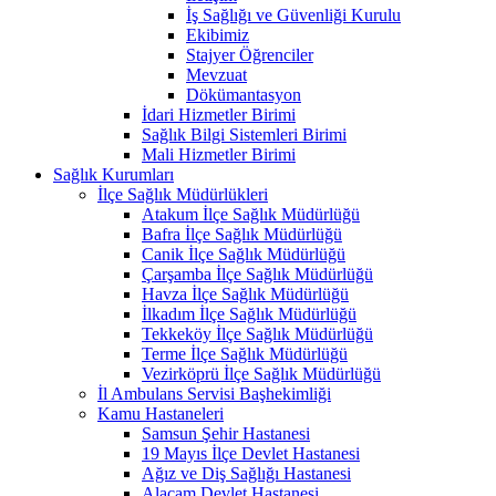
İş Sağlığı ve Güvenliği Kurulu
Ekibimiz
Stajyer Öğrenciler
Mevzuat
Dökümantasyon
İdari Hizmetler Birimi
Sağlık Bilgi Sistemleri Birimi
Mali Hizmetler Birimi
Sağlık Kurumları
İlçe Sağlık Müdürlükleri
Atakum İlçe Sağlık Müdürlüğü
Bafra İlçe Sağlık Müdürlüğü
Canik İlçe Sağlık Müdürlüğü
Çarşamba İlçe Sağlık Müdürlüğü
Havza İlçe Sağlık Müdürlüğü
İlkadım İlçe Sağlık Müdürlüğü
Tekkeköy İlçe Sağlık Müdürlüğü
Terme İlçe Sağlık Müdürlüğü
Vezirköprü İlçe Sağlık Müdürlüğü
İl Ambulans Servisi Başhekimliği
Kamu Hastaneleri
Samsun Şehir Hastanesi
19 Mayıs İlçe Devlet Hastanesi
Ağız ve Diş Sağlığı Hastanesi
Alaçam Devlet Hastanesi