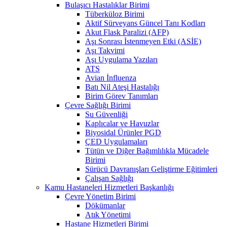
Bulaşıcı Hastalıklar Birimi
Tüberküloz Birimi
Aktif Sürveyans Güncel Tanı Kodları
Akut Flask Paralizi (AFP)
Aşı Sonrası İstenmeyen Etki (ASİE)
Aşı Takvimi
Aşı Uygulama Yazıları
ATS
Avian İnfluenza
Batı Nil Ateşi Hastalığı
Birim Görev Tanımları
Çevre Sağlığı Birimi
Su Güvenliği
Kaplıcalar ve Havuzlar
Biyosidal Ürünler PGD
ÇED Uygulamaları
Tütün ve Diğer Bağımlılıkla Mücadele
Birimi
Sürücü Davranışları Geliştirme Eğitimleri
Çalışan Sağlığı
Kamu Hastaneleri Hizmetleri Başkanlığı
Çevre Yönetim Birimi
Dökümanlar
Atık Yönetimi
Hastane Hizmetleri Birimi