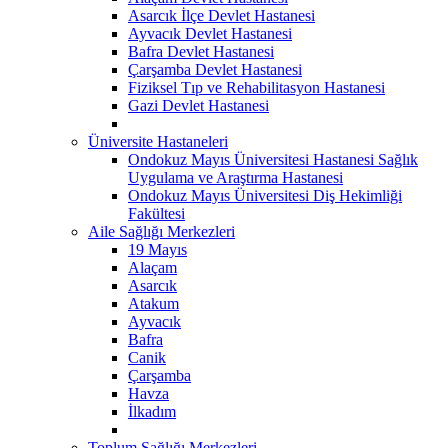
Asarcık İlçe Devlet Hastanesi
Ayvacık Devlet Hastanesi
Bafra Devlet Hastanesi
Çarşamba Devlet Hastanesi
Fiziksel Tıp ve Rehabilitasyon Hastanesi
Gazi Devlet Hastanesi
Üniversite Hastaneleri
Ondokuz Mayıs Üniversitesi Hastanesi Sağlık
Uygulama ve Araştırma Hastanesi
Ondokuz Mayıs Üniversitesi Diş Hekimliği
Fakültesi
Aile Sağlığı Merkezleri
19 Mayıs
Alaçam
Asarcık
Atakum
Ayvacık
Bafra
Canik
Çarşamba
Havza
İlkadım
Toplum Sağlığı Merkezleri