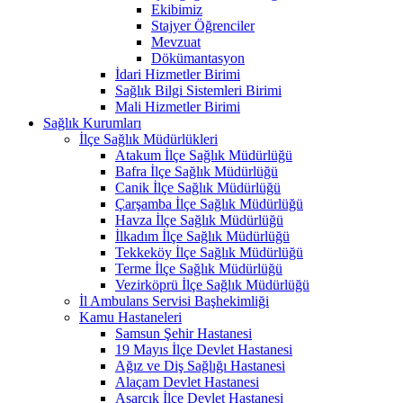
Ekibimiz
Stajyer Öğrenciler
Mevzuat
Dökümantasyon
İdari Hizmetler Birimi
Sağlık Bilgi Sistemleri Birimi
Mali Hizmetler Birimi
Sağlık Kurumları
İlçe Sağlık Müdürlükleri
Atakum İlçe Sağlık Müdürlüğü
Bafra İlçe Sağlık Müdürlüğü
Canik İlçe Sağlık Müdürlüğü
Çarşamba İlçe Sağlık Müdürlüğü
Havza İlçe Sağlık Müdürlüğü
İlkadım İlçe Sağlık Müdürlüğü
Tekkeköy İlçe Sağlık Müdürlüğü
Terme İlçe Sağlık Müdürlüğü
Vezirköprü İlçe Sağlık Müdürlüğü
İl Ambulans Servisi Başhekimliği
Kamu Hastaneleri
Samsun Şehir Hastanesi
19 Mayıs İlçe Devlet Hastanesi
Ağız ve Diş Sağlığı Hastanesi
Alaçam Devlet Hastanesi
Asarcık İlçe Devlet Hastanesi