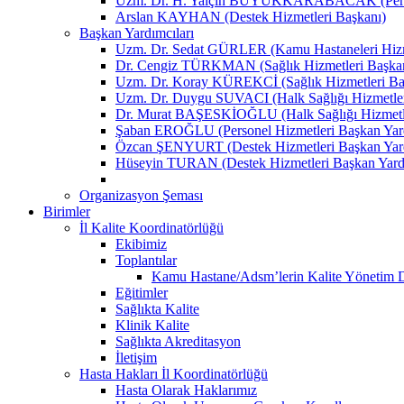
Uzm. Dr. H. Yalçın BÜYÜKKARABACAK (Person
Arslan KAYHAN (Destek Hizmetleri Başkanı)
Başkan Yardımcıları
Uzm. Dr. Sedat GÜRLER (Kamu Hastaneleri Hizme
Dr. Cengiz TÜRKMAN (Sağlık Hizmetleri Başkan
Uzm. Dr. Koray KÜREKCİ (Sağlık Hizmetleri Baş
Uzm. Dr. Duygu SUVACI (Halk Sağlığı Hizmetler
Dr. Murat BAŞESKİOĞLU (Halk Sağlığı Hizmetle
Şaban EROĞLU (Personel Hizmetleri Başkan Yard
Özcan ŞENYURT (Destek Hizmetleri Başkan Yard
Hüseyin TURAN (Destek Hizmetleri Başkan Yard
Organizasyon Şeması
Birimler
İl Kalite Koordinatörlüğü
Ekibimiz
Toplantılar
Kamu Hastane/Adsm’lerin Kalite Yönetim Dir
Eğitimler
Sağlıkta Kalite
Klinik Kalite
Sağlıkta Akreditasyon
İletişim
Hasta Hakları İl Koordinatörlüğü
Hasta Olarak Haklarımız