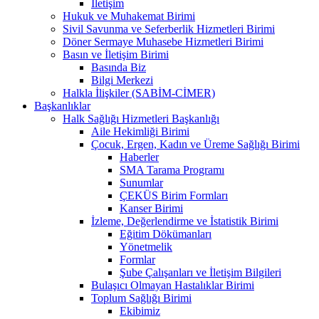
İletişim
Hukuk ve Muhakemat Birimi
Sivil Savunma ve Seferberlik Hizmetleri Birimi
Döner Sermaye Muhasebe Hizmetleri Birimi
Basın ve İletişim Birimi
Basında Biz
Bilgi Merkezi
Halkla İlişkiler (SABİM-CİMER)
Başkanlıklar
Halk Sağlığı Hizmetleri Başkanlığı
Aile Hekimliği Birimi
Çocuk, Ergen, Kadın ve Üreme Sağlığı Birimi
Haberler
SMA Tarama Programı
Sunumlar
ÇEKÜS Birim Formları
Kanser Birimi
İzleme, Değerlendirme ve İstatistik Birimi
Eğitim Dökümanları
Yönetmelik
Formlar
Şube Çalışanları ve İletişim Bilgileri
Bulaşıcı Olmayan Hastalıklar Birimi
Toplum Sağlığı Birimi
Ekibimiz