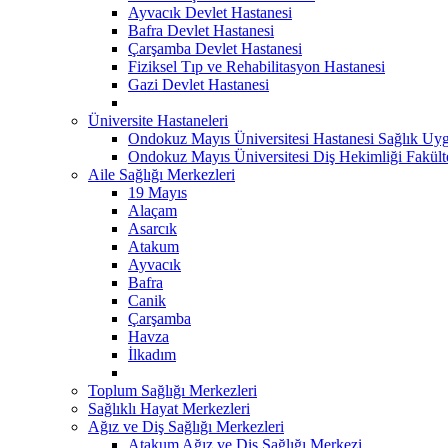
Ayvacık Devlet Hastanesi
Bafra Devlet Hastanesi
Çarşamba Devlet Hastanesi
Fiziksel Tıp ve Rehabilitasyon Hastanesi
Gazi Devlet Hastanesi
Üniversite Hastaneleri
Ondokuz Mayıs Üniversitesi Hastanesi Sağlık Uyg
Ondokuz Mayıs Üniversitesi Diş Hekimliği Fakült
Aile Sağlığı Merkezleri
19 Mayıs
Alaçam
Asarcık
Atakum
Ayvacık
Bafra
Canik
Çarşamba
Havza
İlkadım
Toplum Sağlığı Merkezleri
Sağlıklı Hayat Merkezleri
Ağız ve Diş Sağlığı Merkezleri
Atakum Ağız ve Diş Sağlığı Merkezi