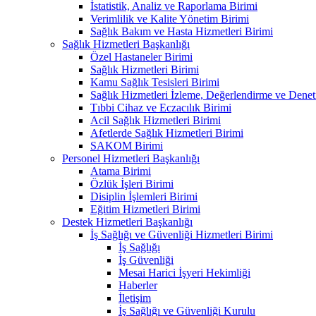
İstatistik, Analiz ve Raporlama Birimi
Verimlilik ve Kalite Yönetim Birimi
Sağlık Bakım ve Hasta Hizmetleri Birimi
Sağlık Hizmetleri Başkanlığı
Özel Hastaneler Birimi
Sağlık Hizmetleri Birimi
Kamu Sağlık Tesisleri Birimi
Sağlık Hizmetleri İzleme, Değerlendirme ve Denet
Tıbbi Cihaz ve Eczacılık Birimi
Acil Sağlık Hizmetleri Birimi
Afetlerde Sağlık Hizmetleri Birimi
SAKOM Birimi
Personel Hizmetleri Başkanlığı
Atama Birimi
Özlük İşleri Birimi
Disiplin İşlemleri Birimi
Eğitim Hizmetleri Birimi
Destek Hizmetleri Başkanlığı
İş Sağlığı ve Güvenliği Hizmetleri Birimi
İş Sağlığı
İş Güvenliği
Mesai Harici İşyeri Hekimliği
Haberler
İletişim
İş Sağlığı ve Güvenliği Kurulu