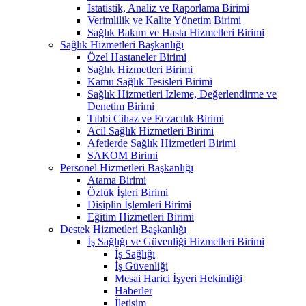
İstatistik, Analiz ve Raporlama Birimi
Verimlilik ve Kalite Yönetim Birimi
Sağlık Bakım ve Hasta Hizmetleri Birimi
Sağlık Hizmetleri Başkanlığı
Özel Hastaneler Birimi
Sağlık Hizmetleri Birimi
Kamu Sağlık Tesisleri Birimi
Sağlık Hizmetleri İzleme, Değerlendirme ve
Denetim Birimi
Tıbbi Cihaz ve Eczacılık Birimi
Acil Sağlık Hizmetleri Birimi
Afetlerde Sağlık Hizmetleri Birimi
SAKOM Birimi
Personel Hizmetleri Başkanlığı
Atama Birimi
Özlük İşleri Birimi
Disiplin İşlemleri Birimi
Eğitim Hizmetleri Birimi
Destek Hizmetleri Başkanlığı
İş Sağlığı ve Güvenliği Hizmetleri Birimi
İş Sağlığı
İş Güvenliği
Mesai Harici İşyeri Hekimliği
Haberler
İletişim