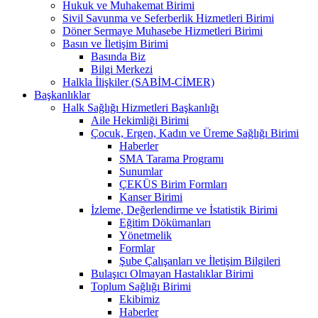
Hukuk ve Muhakemat Birimi
Sivil Savunma ve Seferberlik Hizmetleri Birimi
Döner Sermaye Muhasebe Hizmetleri Birimi
Basın ve İletişim Birimi
Basında Biz
Bilgi Merkezi
Halkla İlişkiler (SABİM-CİMER)
Başkanlıklar
Halk Sağlığı Hizmetleri Başkanlığı
Aile Hekimliği Birimi
Çocuk, Ergen, Kadın ve Üreme Sağlığı Birimi
Haberler
SMA Tarama Programı
Sunumlar
ÇEKÜS Birim Formları
Kanser Birimi
İzleme, Değerlendirme ve İstatistik Birimi
Eğitim Dökümanları
Yönetmelik
Formlar
Şube Çalışanları ve İletişim Bilgileri
Bulaşıcı Olmayan Hastalıklar Birimi
Toplum Sağlığı Birimi
Ekibimiz
Haberler