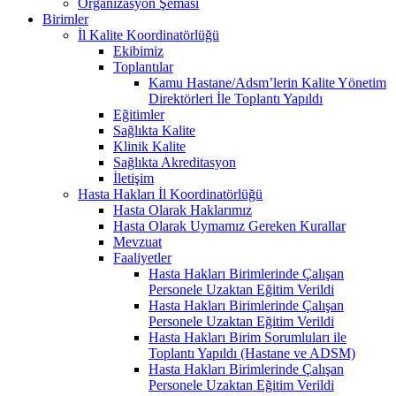
Organizasyon Şeması
Birimler
İl Kalite Koordinatörlüğü
Ekibimiz
Toplantılar
Kamu Hastane/Adsm’lerin Kalite Yönetim
Direktörleri İle Toplantı Yapıldı
Eğitimler
Sağlıkta Kalite
Klinik Kalite
Sağlıkta Akreditasyon
İletişim
Hasta Hakları İl Koordinatörlüğü
Hasta Olarak Haklarımız
Hasta Olarak Uymamız Gereken Kurallar
Mevzuat
Faaliyetler
Hasta Hakları Birimlerinde Çalışan
Personele Uzaktan Eğitim Verildi
Hasta Hakları Birimlerinde Çalışan
Personele Uzaktan Eğitim Verildi
Hasta Hakları Birim Sorumluları ile
Toplantı Yapıldı (Hastane ve ADSM)
Hasta Hakları Birimlerinde Çalışan
Personele Uzaktan Eğitim Verildi