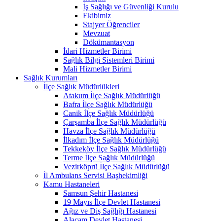
İş Sağlığı ve Güvenliği Kurulu
Ekibimiz
Stajyer Öğrenciler
Mevzuat
Dökümantasyon
İdari Hizmetler Birimi
Sağlık Bilgi Sistemleri Birimi
Mali Hizmetler Birimi
Sağlık Kurumları
İlçe Sağlık Müdürlükleri
Atakum İlçe Sağlık Müdürlüğü
Bafra İlçe Sağlık Müdürlüğü
Canik İlçe Sağlık Müdürlüğü
Çarşamba İlçe Sağlık Müdürlüğü
Havza İlçe Sağlık Müdürlüğü
İlkadım İlçe Sağlık Müdürlüğü
Tekkeköy İlçe Sağlık Müdürlüğü
Terme İlçe Sağlık Müdürlüğü
Vezirköprü İlçe Sağlık Müdürlüğü
İl Ambulans Servisi Başhekimliği
Kamu Hastaneleri
Samsun Şehir Hastanesi
19 Mayıs İlçe Devlet Hastanesi
Ağız ve Diş Sağlığı Hastanesi
Alaçam Devlet Hastanesi