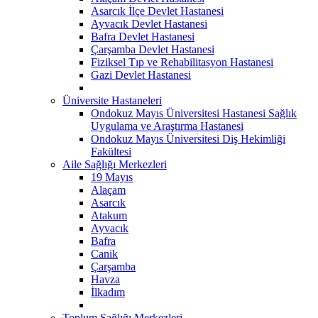
Asarcık İlçe Devlet Hastanesi
Ayvacık Devlet Hastanesi
Bafra Devlet Hastanesi
Çarşamba Devlet Hastanesi
Fiziksel Tıp ve Rehabilitasyon Hastanesi
Gazi Devlet Hastanesi
Üniversite Hastaneleri
Ondokuz Mayıs Üniversitesi Hastanesi Sağlık
Uygulama ve Araştırma Hastanesi
Ondokuz Mayıs Üniversitesi Diş Hekimliği
Fakültesi
Aile Sağlığı Merkezleri
19 Mayıs
Alaçam
Asarcık
Atakum
Ayvacık
Bafra
Canik
Çarşamba
Havza
İlkadım
Toplum Sağlığı Merkezleri