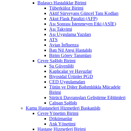
Bulaşıcı Hastalıklar Birimi
Tüberküloz Birimi
Aktif Sürveyans Güncel Tanı Kodları
Akut Flask Paralizi (AFP)
Aşı Sonrası İstenmeyen Etki (ASİE)
Aşı Takvimi
Aşı Uygulama Yazıları
ATS
Avian İnfluenza
Batı Nil Ateşi Hastalığı
Birim Görev Tanımları
Çevre Sağlığı Birimi
Su Güvenliği
Kaplıcalar ve Havuzlar
Biyosidal Ürünler PGD
ÇED Uygulamaları
Tütün ve Diğer Bağımlılıkla Mücadele
Birimi
Sürücü Davranışları Geliştirme Eğitimleri
Çalışan Sağlığı
Kamu Hastaneleri Hizmetleri Başkanlığı
Çevre Yönetim Birimi
Dökümanlar
Atık Yönetimi
Hastane Hizmetleri Birimi