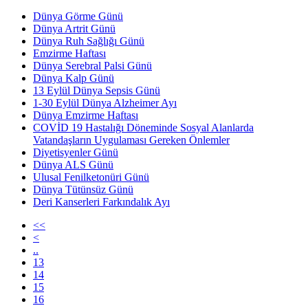
Dünya Görme Günü
Dünya Artrit Günü
Dünya Ruh Sağlığı Günü
Emzirme Haftası
Dünya Serebral Palsi Günü
Dünya Kalp Günü
13 Eylül Dünya Sepsis Günü
1-30 Eylül Dünya Alzheimer Ayı
Dünya Emzirme Haftası
COVİD 19 Hastalığı Döneminde Sosyal Alanlarda
Vatandaşların Uygulaması Gereken Önlemler
Diyetisyenler Günü
Dünya ALS Günü
Ulusal Fenilketonüri Günü
Dünya Tütünsüz Günü
Deri Kanserleri Farkındalık Ayı
<<
<
..
13
14
15
16